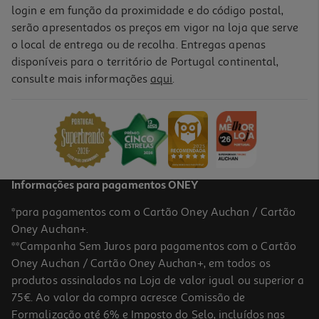
login e em função da proximidade e do código postal,
serão apresentados os preços em vigor na loja que serve
o local de entrega ou de recolha. Entregas apenas
disponíveis para o território de Portugal continental,
consulte mais informações
aqui
.
Informações para pagamentos ONEY
*para pagamentos com o Cartão Oney Auchan / Cartão
Oney Auchan+.
**Campanha Sem Juros para pagamentos com o Cartão
Oney Auchan / Cartão Oney Auchan+, em todos os
produtos assinalados na Loja de valor igual ou superior a
75€. Ao valor da compra acresce Comissão de
Formalização até 6% e Imposto do Selo, incluídos nas