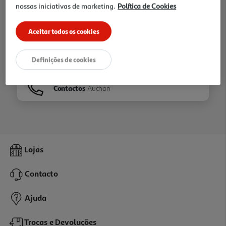
nossas iniciativas de marketing.
Política de Cookies
Ir para
Homepage
Aceitar todos os cookies
Veja os nossos
Folhetos
Definições de cookies
Contactos
Auchan
Lojas
Contacto
Ajuda
Trocas e Devoluções