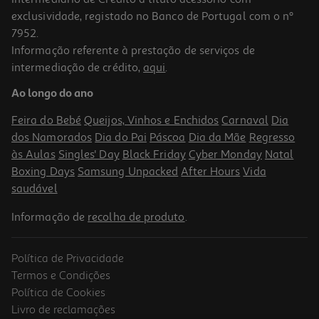
exclusividade, registado no Banco de Portugal com o nº
7952.
Informação referente à prestação de serviços de
intermediação de crédito,
aqui
.
Cabo Hama 00200696 Displayport 1.5 Mts
Ao longo do ano
23.99 €/un
Feira do Bebé
Queijos, Vinhos e Enchidos
Carnaval
Dia
23,99 €
dos Namorados
Dia do Pai
Páscoa
Dia da Mãe
Regresso
às Aulas
Singles' Day
Black Friday
Cyber Monday
Natal
Boxing Days
Samsung Unpacked
After Hours
Vida
saudável
Informação de
recolha de produto
.
Política de Privacidade
Termos e Condições
Política de Cookies
Livro de reclamações