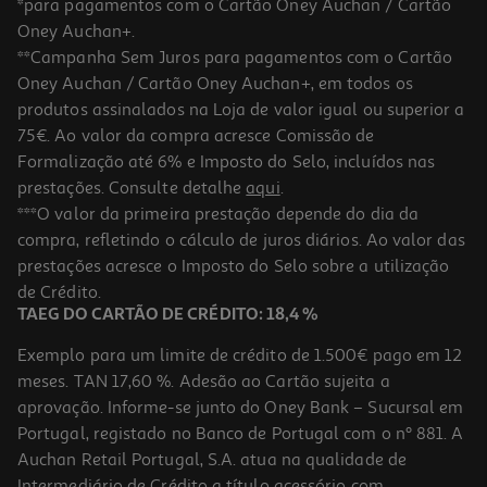
*para pagamentos com o Cartão Oney Auchan / Cartão
Oney Auchan+.
**Campanha Sem Juros para pagamentos com o Cartão
Oney Auchan / Cartão Oney Auchan+, em todos os
produtos assinalados na Loja de valor igual ou superior a
75€. Ao valor da compra acresce Comissão de
Formalização até 6% e Imposto do Selo, incluídos nas
prestações. Consulte detalhe
aqui
.
Cabo Usb A-B Qilive Q.3819 G4218010 5mt
***O valor da primeira prestação depende do dia da
compra, refletindo o cálculo de juros diários. Ao valor das
9.99 €/un
prestações acresce o Imposto do Selo sobre a utilização
9,99 €
de Crédito.
TAEG DO CARTÃO DE CRÉDITO: 18,4 %
Exemplo para um limite de crédito de 1.500€ pago em 12
meses. TAN 17,60 %. Adesão ao Cartão sujeita a
aprovação. Informe-se junto do Oney Bank – Sucursal em
Portugal, registado no Banco de Portugal com o nº 881. A
Auchan Retail Portugal, S.A. atua na qualidade de
Intermediário de Crédito a título acessório com