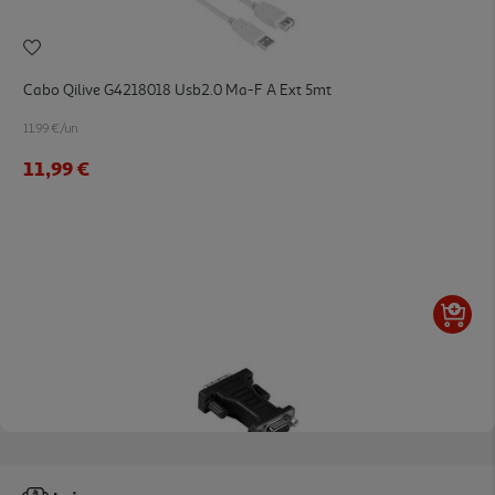
Cabo Qilive G4218018 Usb2.0 Ma-F A Ext 5mt
11.99 €/un
11,99 €
Adaptador Qilive Q.3307 G4218030 Dvi M-Vga F