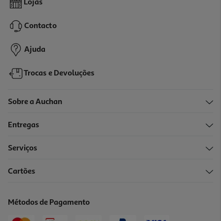
Lojas
7.99 €/un
Contacto
7,99 €
Ajuda
Trocas e Devoluções
Sobre a Auchan
Entregas
Serviços
Cartões
Cabo Hdmi Micro-Hdmi Qilive Q.3823 G4218024 2mt
16.99 €/un
Métodos de Pagamento
16,99 €