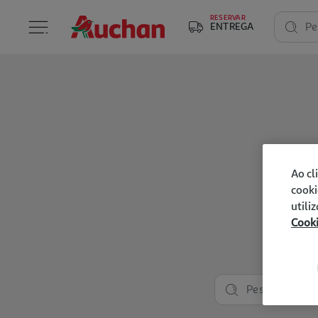
RESERVAR
ENTREGA
Pe
Ao cl
cooki
utili
Cook