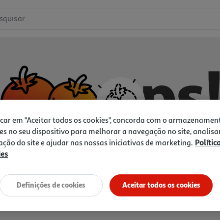
squisar
icar em "Aceitar todos os cookies", concorda com o armazenamen
es no seu dispositivo para melhorar a navegação no site, analisa
zação do site e ajudar nas nossas iniciativas de marketing.
Polític
ies
Não temos o que procura.
Vamos tentar de novo?
Definições de cookies
Aceitar todos os cookies