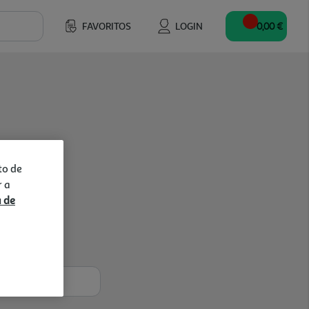
FAVORITOS
LOGIN
0,00 €
to de
r a
a de