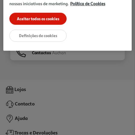
nossas iniciativas de marketing.
Política de Cookies
Ir para
Homepage
Aceitar todos os cookies
Veja os nossos
Folhetos
Definições de cookies
Contactos
Auchan
Lojas
Contacto
Ajuda
Trocas e Devoluções