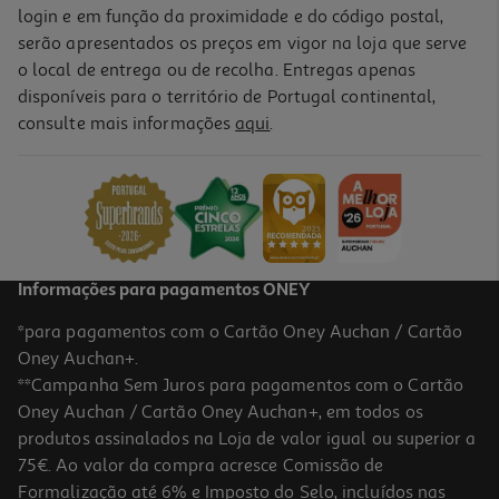
login e em função da proximidade e do código postal,
serão apresentados os preços em vigor na loja que serve
o local de entrega ou de recolha. Entregas apenas
disponíveis para o território de Portugal continental,
consulte mais informações
aqui
.
Informações para pagamentos ONEY
*para pagamentos com o Cartão Oney Auchan / Cartão
Oney Auchan+.
**Campanha Sem Juros para pagamentos com o Cartão
Oney Auchan / Cartão Oney Auchan+, em todos os
produtos assinalados na Loja de valor igual ou superior a
75€. Ao valor da compra acresce Comissão de
Formalização até 6% e Imposto do Selo, incluídos nas