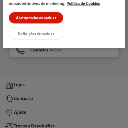
nossas iniciativas de marketing.
Política de Cookies
Ir para
Homepage
Aceitar todos os cookies
Veja os nossos
Folhetos
Definições de cookies
Contactos
Auchan
Lojas
Contacto
Ajuda
Trocas e Devoluções