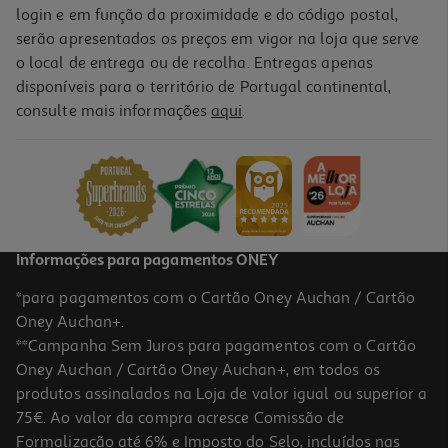
login e em função da proximidade e do código postal,
serão apresentados os preços em vigor na loja que serve
o local de entrega ou de recolha. Entregas apenas
disponíveis para o território de Portugal continental,
consulte mais informações
aqui
.
Informações para pagamentos ONEY
*para pagamentos com o Cartão Oney Auchan / Cartão
Oney Auchan+.
**Campanha Sem Juros para pagamentos com o Cartão
Oney Auchan / Cartão Oney Auchan+, em todos os
produtos assinalados na Loja de valor igual ou superior a
75€. Ao valor da compra acresce Comissão de
Formalização até 6% e Imposto do Selo, incluídos nas