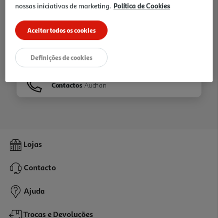
nossas iniciativas de marketing.
Política de Cookies
Ir para
Homepage
Aceitar todos os cookies
Veja os nossos
Folhetos
Definições de cookies
Contactos
Auchan
Lojas
Contacto
Ajuda
Trocas e Devoluções