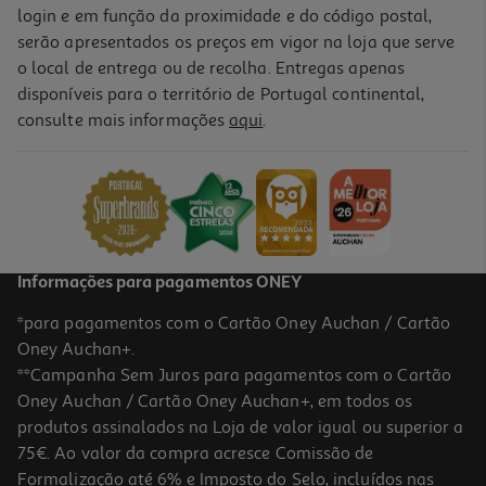
login e em função da proximidade e do código postal,
serão apresentados os preços em vigor na loja que serve
o local de entrega ou de recolha. Entregas apenas
disponíveis para o território de Portugal continental,
consulte mais informações
aqui
.
Informações para pagamentos ONEY
*para pagamentos com o Cartão Oney Auchan / Cartão
Oney Auchan+.
**Campanha Sem Juros para pagamentos com o Cartão
Oney Auchan / Cartão Oney Auchan+, em todos os
produtos assinalados na Loja de valor igual ou superior a
75€. Ao valor da compra acresce Comissão de
Formalização até 6% e Imposto do Selo, incluídos nas