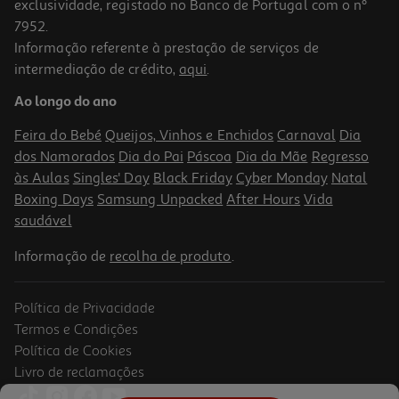
exclusividade, registado no Banco de Portugal com o nº
7952.
Informação referente à prestação de serviços de
intermediação de crédito,
aqui
.
Ao longo do ano
Feira do Bebé
Queijos, Vinhos e Enchidos
Carnaval
Dia
dos Namorados
Dia do Pai
Páscoa
Dia da Mãe
Regresso
às Aulas
Singles' Day
Black Friday
Cyber Monday
Natal
Boxing Days
Samsung Unpacked
After Hours
Vida
saudável
Informação de
recolha de produto
.
Política de Privacidade
Termos e Condições
Política de Cookies
Livro de reclamações