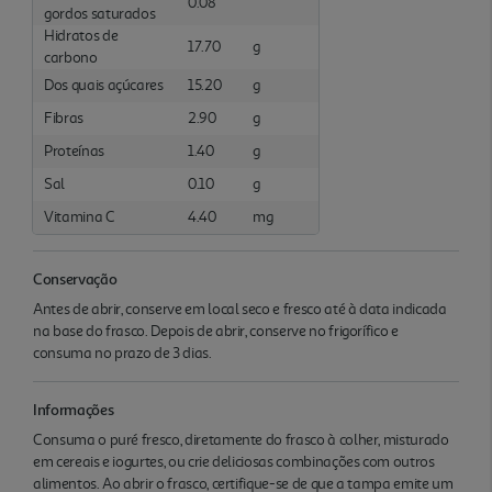
0.08
gordos saturados
Hidratos de
17.70
g
carbono
Dos quais açúcares
15.20
g
Fibras
2.90
g
Proteínas
1.40
g
Sal
0.10
g
Vitamina C
4.40
mg
Conservação
Antes de abrir, conserve em local seco e fresco até à data indicada
na base do frasco. Depois de abrir, conserve no frigorífico e
consuma no prazo de 3 dias.
Informações
Consuma o puré fresco, diretamente do frasco à colher, misturado
em cereais e iogurtes, ou crie deliciosas combinações com outros
alimentos. Ao abrir o frasco, certifique-se de que a tampa emite um