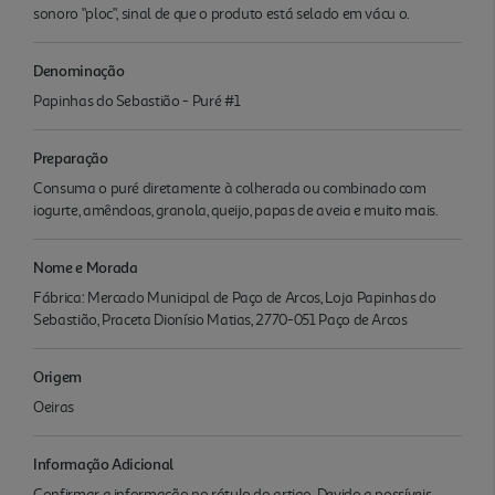
sonoro "ploc", sinal de que o produto está selado em vácu o.
Denominação
Papinhas do Sebastião - Puré #1
Preparação
Consuma o puré diretamente à colherada ou combinado com
iogurte, amêndoas, granola, queijo, papas de aveia e muito mais.
Nome e Morada
Fábrica: Mercado Municipal de Paço de Arcos, Loja Papinhas do
Sebastião, Praceta Dionísio Matias, 2770-051 Paço de Arcos
Origem
Oeiras
Informação Adicional
Confirmar a informação no rótulo do artigo. Devido a possíveis