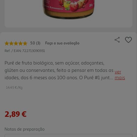
5.0
(3)
Faça a sua avaliação
Leu
3
Ref. / EAN:
722713090931
avaliações.
Link
Puré de fruta biológica, sem açúcar, adoçantes,
para
glúten ou conservantes, feito a pensar em todas as
a
ver
mesma
idades, dos 6 meses aos 100 anos. O Puré #1 junta
mais
página.
maçã, batata-doce, aveia, tâmara e limão num
14.45 €/Kg
puré saboroso e equilibrado, que tanto pode ser a
refeição de um bebé como a sobremesa saudável
de um adulto.
2,89 €
Notas de preparação