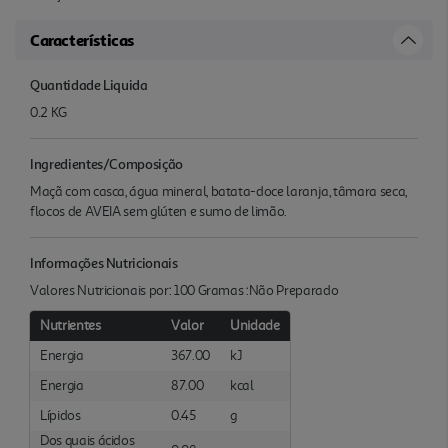
Características
Quantidade Liquida
0.2 KG
Ingredientes/Composição
Maçã com casca, água mineral, batata-doce laranja, tâmara seca,
flocos de AVEIA sem glúten e sumo de limão.
Informações Nutricionais
Valores Nutricionais por: 100 Gramas :Não Preparado
Nutrientes
Valor
Unidade
Energia
367.00
kJ
Energia
87.00
kcal
Lípidos
0.45
g
Dos quais ácidos