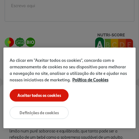
Ao clicar em "Aceitar todos os cookies", concorda com o
armazenamento de cookies no seu dispositivo para melhorar
a navegação no site, analisar a utilização do site e ajudar nas
nossas iniciativas de marketing.
Política de Cookies
Aceitar todos os cookies
Informações de Marketing
Puré de fruta biológica, sem açúcar, adoçantes, glúten ou
Definições de cookies
conservantes, feito a pensar em todas as idades, dos 6 meses aos
100 anos. O Puré #1 junta maçã, batata-doce, aveia, tâmara e
limão num puré saboroso e equilibrado, que tanto pode ser a
refeição de um bebé como a sobremesa saudável de um adulto.