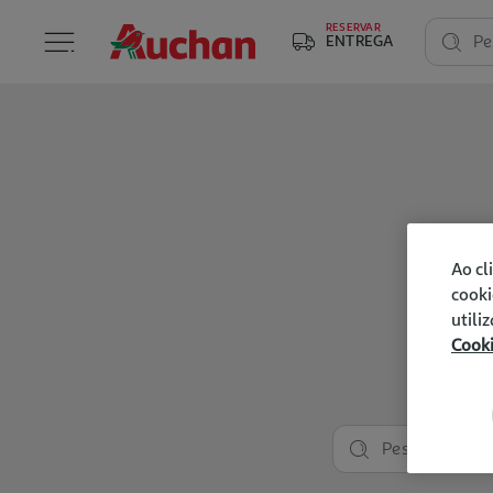
RESERVAR
ENTREGA
Pe
Ao cl
cooki
utili
Cook