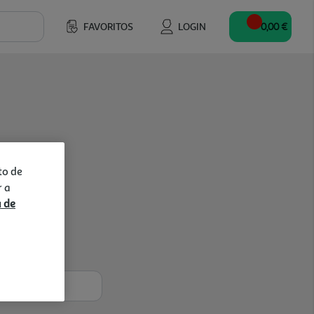
FAVORITOS
LOGIN
0,00 €
to de
r a
a de