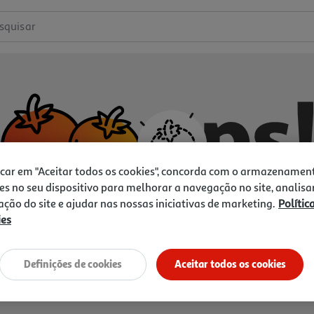
squisar
icar em "Aceitar todos os cookies", concorda com o armazenamen
es no seu dispositivo para melhorar a navegação no site, analisa
zação do site e ajudar nas nossas iniciativas de marketing.
Polític
ies
Não temos o que procura.
Vamos tentar de novo?
Definições de cookies
Aceitar todos os cookies