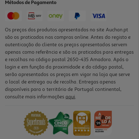
Métodos de Pagamento
20,91 €
Os preços dos produtos apresentados no site Auchan.pt
são os praticados nas compras online. Antes do registo e
autenticação do cliente os preços apresentados servem
apenas como referência e são os praticados para entregas
e recolhas no código postal 2650-435 Amadora. Após o
login e em função da proximidade e do código postal,
-20%
serão apresentados os preços em vigor na loja que serve
o local de entrega ou de recolha. Entregas apenas
disponíveis para o território de Portugal continental,
consulte mais informações
aqui
.
Gel De Banho Atl 400 Ml
14.99 €/un
Price reduced from
to
18,74 €
14,99 €
Promoção