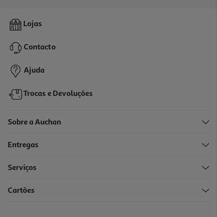
Gel Dr. Bronner's Banho Árvore Do Chá 240ml
Lojas
47.04 €/Lt
Contacto
11,29 €
Ajuda
Trocas e Devoluções
Sobre a Auchan
Entregas
Serviços
4.9
(26)
Cartões
Bálsamo Svr Limpeza Topialyse 400ml
52.28 €/Lt