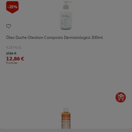
-25%
Óleo Duche Oleoban Composto Dermatologico 300ml
42.87 €/Lt
Price reduced from
to
17,15 €
12,86 €
Promoção