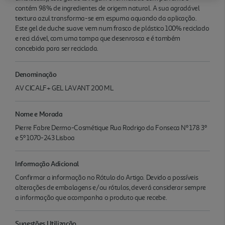
contém 98% de ingredientes de origem natural. A sua agradável
textura azul transforma-se em espuma aquando da aplicação.
Este gel de duche suave vem num frasco de plástico 100% reciclado
e reci clável, com uma tampa que desenrosca e é também
concebida para ser reciclada.
Denominação
AV CICALF+ GEL LAVANT 200 ML
Nome e Morada
Pierre Fabre Dermo-Cosmétique Rua Rodrigo da Fonseca Nº 178 3º
e 5º 1070-243 Lisboa
Informação Adicional
Confirmar a informação no Rótulo do Artigo. Devido a possíveis
alterações de embalagens e/ou rótulos, deverá considerar sempre
a informação que acompanha o produto que recebe.
Sugestões Utilização