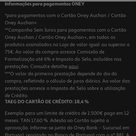
Informações para pagamentos ONEY
*para pagamentos com o Cartão Oney Auchan / Cartão
Oney Auchan+.
**Campanha Sem Juros para pagamentos com o Cartão
Oney Auchan / Cartão Oney Auchan+, em todos os
produtos assinalados na Loja de valor igual ou superior a
75€. Ao valor da compra acresce Comissão de
Formalização até 6% e Imposto do Selo, incluídos nas
prestações. Consulte detalhe
aqui
.
Emulsão D'aveia De Limpeza Ps 500ml
***O valor da primeira prestação depende do dia da
compra, refletindo o cálculo de juros diários. Ao valor das
61 €/Lt
prestações acresce o Imposto do Selo sobre a utilização
30,50 €
de Crédito.
TAEG DO CARTÃO DE CRÉDITO: 18,4 %
Exemplo para um limite de crédito de 1.500€ pago em 12
meses. TAN 17,60 %. Adesão ao Cartão sujeita a
aprovação. Informe-se junto do Oney Bank – Sucursal em
Portugal, registado no Banco de Portugal com o nº 881. A