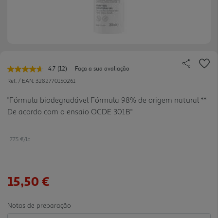
4.7
(12)
Faça a sua avaliação
Leu
12
Ref. / EAN:
3282770150261
avaliações.
Link
"Fórmula biodegradável Fórmula 98% de origem natural **
para
De acordo com o ensaio OCDE 301B"
a
mesma
página.
77.5 €/Lt
15,50 €
Notas de preparação