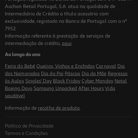
Auchan Retail Portugal, S.A. atua na qualidade de
Intermediário de Crédito a título acessório com
exclusividade, registado no Banco de Portugal com o nº
7952.
Informação referente à prestação de serviços de
intermediação de crédito,
aqui
.
Creme Uriage Lavante Derm-Phy 500ml
Ao longo do ano
41.98 €/Lt
Feira do Bebé
Queijos, Vinhos e Enchidos
Carnaval
Dia
20,99 €
dos Namorados
Dia do Pai
Páscoa
Dia da Mãe
Regresso
às Aulas
Singles' Day
Black Friday
Cyber Monday
Natal
Boxing Days
Samsung Unpacked
After Hours
Vida
saudável
Informação de
recolha de produto
.
Política de Privacidade
Termos e Condições