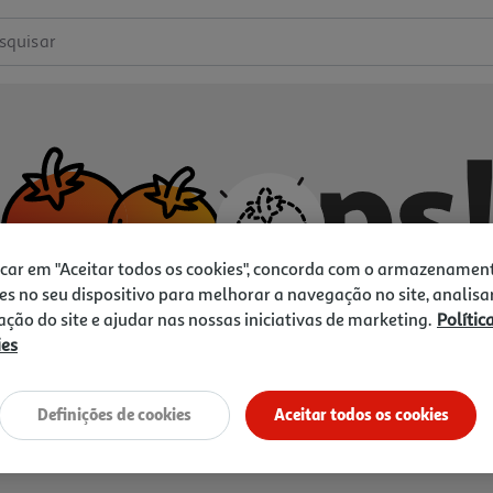
squisar
icar em "Aceitar todos os cookies", concorda com o armazenamen
es no seu dispositivo para melhorar a navegação no site, analisa
zação do site e ajudar nas nossas iniciativas de marketing.
Polític
ies
Não temos o que procura.
Vamos tentar de novo?
Definições de cookies
Aceitar todos os cookies