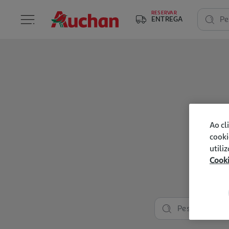
RESERVAR
ENTREGA
Pe
Ao cl
cooki
utili
Cook