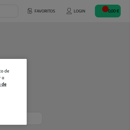
FAVORITOS
LOGIN
0,00 €
to de
r a
a de