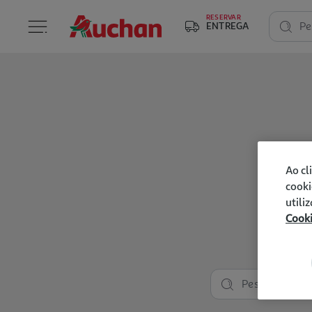
RESERVAR
ENTREGA
Pe
Ao cl
cooki
utili
Cook