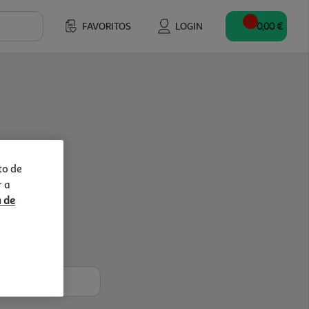
FAVORITOS
LOGIN
0,00 €
to de
r a
a de