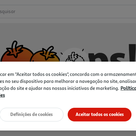
squisar
icar em "Aceitar todos os cookies", concorda com o armazenamen
es no seu dispositivo para melhorar a navegação no site, analisa
zação do site e ajudar nas nossas iniciativas de marketing.
Polític
ies
Não temos o que procura.
Vamos tentar de novo?
Definições de cookies
Aceitar todos os cookies