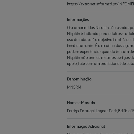
https://extranet.infarmed.pt/INFOM
Informações
Os comprimidos Niquitin são usados pa
Niquitin é indicado para adultos e ado
uso do tabaco é o objetivo final. Ni
imediatamente. É a nicotina dos cigarr
podem experienciar quando tentam desis
Niquitin não tem os mesmos peri gos d
apoio, fale com um profissional de saú
Denominação
MNSRM
Nome e Morada
Perrigo Portugal Lagoas Park, Edifício 1
Informação Adicional