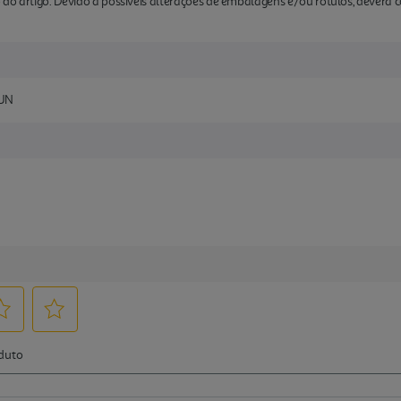
 do artigo. Devido a possíveis alterações de embalagens e/ou rótulos, deverá
0UN