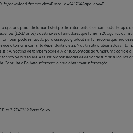
ED-fo/download-ficheiro.xhtml?med_id=646764&tipo_doc=FI
ra ajudar a parar de fumar. Este tipo de tratamento é denominado Terapia de
lescentes (12-17 anos) e destina-se a fumadores que fumam 20 cigarros ou m en
quitin também pode ser usado para cessação gradual em fumadores que não de
os que o torna fisicamente dependente d eles. Niquitin alivia alguns dos sint
tir. A nicotina de também pode aliviar sua vontade de fumar um cigarro e aju
o tabaco para a saúde. As suas probabilidades de deixar de fumar serão maio
de. Consulte o Folheto Informativo para obter mais informação.
5, Piso 3, 2740262 Porto Salvo