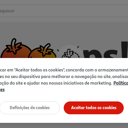
squisar
icar em "Aceitar todos os cookies", concorda com o armazenamen
es no seu dispositivo para melhorar a navegação no site, analisa
zação do site e ajudar nas nossas iniciativas de marketing.
Polític
ies
Não temos o que procura.
Vamos tentar de novo?
Definições de cookies
Aceitar todos os cookies