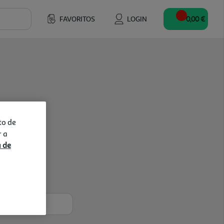
FAVORITOS
LOGIN
0,00 €
to de
r a
a de