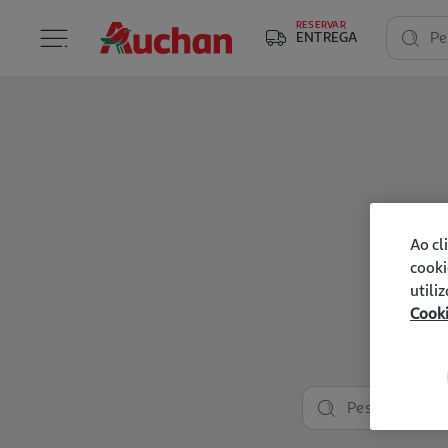
RESERVAR
ENTREGA
Pe
Ao cl
cooki
utili
Cook