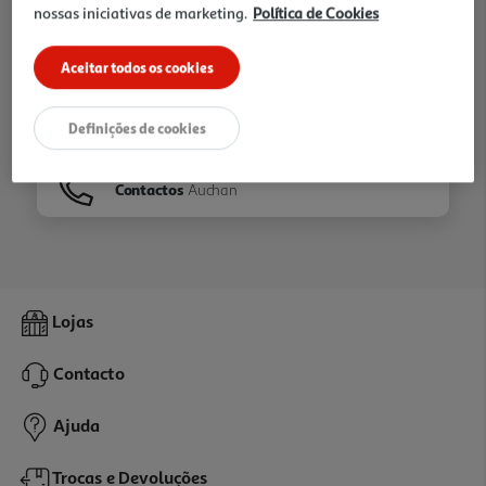
nossas iniciativas de marketing.
Política de Cookies
Ir para
Homepage
Aceitar todos os cookies
Veja os nossos
Folhetos
Definições de cookies
Contactos
Auchan
Lojas
Contacto
Ajuda
Trocas e Devoluções