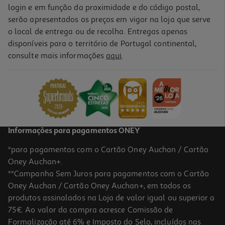
login e em função da proximidade e do código postal,
serão apresentados os preços em vigor na loja que serve
o local de entrega ou de recolha. Entregas apenas
disponíveis para o território de Portugal continental,
consulte mais informações
aqui
.
Informações para pagamentos ONEY
*para pagamentos com o Cartão Oney Auchan / Cartão
Oney Auchan+.
**Campanha Sem Juros para pagamentos com o Cartão
Oney Auchan / Cartão Oney Auchan+, em todos os
produtos assinalados na Loja de valor igual ou superior a
75€. Ao valor da compra acresce Comissão de
Formalização até 6% e Imposto do Selo, incluídos nas