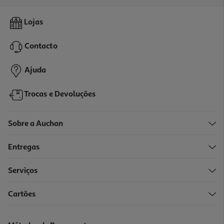
Suplemento Cerebrum Forte 30ampolas Com Oferta 10 Ampolas
Lojas
0.91 €/un
Price reduced from
to
52,00 €
Contacto
36,40 €
Promoção
Ajuda
Trocas e Devoluções
Sobre a Auchan
Entregas
Serviços
Cartões
Suplemento Advancis Omega 3 Super Dha 30 Capsulas
0.88 €/un