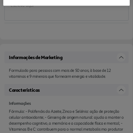
Informações de Marketing
Formulado para pessoas com mais de 50 anos, à base de 12
vitaminas e 9 minerais que fornecem energia e vitalidade.
Características
Informações
Fórmula: - Polifenóis do Azeite, Zinco e Selénio: ação de proteção
celular antioxidante; - Ginseng de origem natural: ajuda a manter o
desempenho cognitivo, a memória e a capacidade física e mental; -
Vitaminas B e C: contribuem para o normal metabolis mo produtor