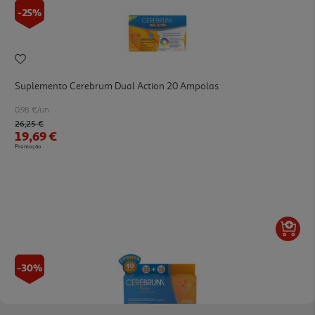
-25%
Suplemento Cerebrum Dual Action 20 Ampolas
0.98 €/un
Price reduced from
to
26,25 €
19,69 €
Promoção
-30%