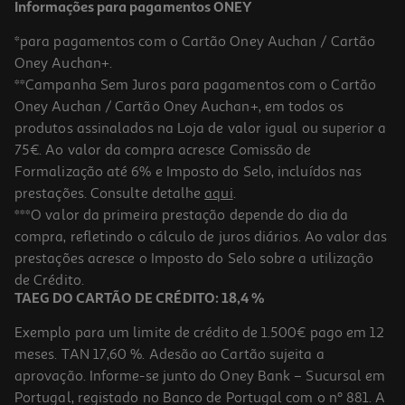
Informações para pagamentos ONEY
*para pagamentos com o Cartão Oney Auchan / Cartão
Oney Auchan+.
**Campanha Sem Juros para pagamentos com o Cartão
Oney Auchan / Cartão Oney Auchan+, em todos os
-20%
produtos assinalados na Loja de valor igual ou superior a
75€. Ao valor da compra acresce Comissão de
Formalização até 6% e Imposto do Selo, incluídos nas
prestações. Consulte detalhe
aqui
.
Suplemento Biomemoria Ampolas
***O valor da primeira prestação depende do dia da
compra, refletindo o cálculo de juros diários. Ao valor das
31.35 €/un
Price reduced from
to
prestações acresce o Imposto do Selo sobre a utilização
39,19 €
31,35 €
de Crédito.
Promoção
TAEG DO CARTÃO DE CRÉDITO: 18,4 %
Exemplo para um limite de crédito de 1.500€ pago em 12
meses. TAN 17,60 %. Adesão ao Cartão sujeita a
aprovação. Informe-se junto do Oney Bank – Sucursal em
Portugal, registado no Banco de Portugal com o nº 881. A