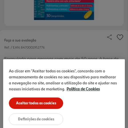
Faça a sua avaliação
Ref. / EAN:
8470001952776
Formulado para pessoas com mais de 50 anos, à base de
12 vitaminas e 9 minerais que fornecem energia e
Ao clicar em "Aceitar todos os cookies", concorda com o
vitalidade.
armazenamento de cookies no seu dispositivo para melhorar
0.85 €/un
a navegação no site, analisar a utilização do site e ajudar nas
nossas iniciativas de marketing.
Política de Cookies
Aceitar todos os cookies
25,42 €
Definições de cookies
Notas de preparação