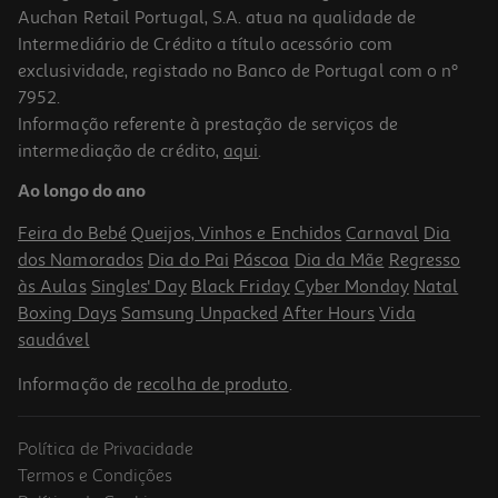
Auchan Retail Portugal, S.A. atua na qualidade de
Intermediário de Crédito a título acessório com
-25%
exclusividade, registado no Banco de Portugal com o nº
7952.
Informação referente à prestação de serviços de
5.0
(1)
intermediação de crédito,
aqui
.
Suplemento Cerebrum Forte Shot 8 Ampolas
Ao longo do ano
1.99 €/un
Price reduced from
to
21,25 €
Feira do Bebé
Queijos, Vinhos e Enchidos
Carnaval
Dia
15,94 €
dos Namorados
Dia do Pai
Páscoa
Dia da Mãe
Regresso
Promoção
às Aulas
Singles' Day
Black Friday
Cyber Monday
Natal
Boxing Days
Samsung Unpacked
After Hours
Vida
saudável
Informação de
recolha de produto
.
Política de Privacidade
-25%
Termos e Condições