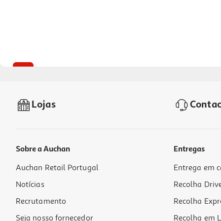
-29%
Lojas
Contac
Sobre a Auchan
Entregas
Auchan Retail Portugal
Entrega em c
Eau De Parfum Udv Cereja Com Pistáchio 50 Ml
Notícias
Recolha Driv
89.8 €/Lt
Price reduced from
to
6,29 €
Recrutamento
Recolha Expr
4,49 €
Promoção
Seja nosso fornecedor
Recolha em L