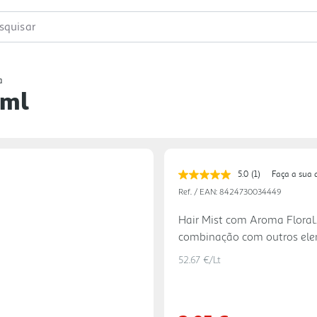
squisar
a
5ml
5.0
(1)
Faça a sua 
Leu
uma
Ref. / EAN:
8424730034449
avaliação.
Link
Hair Mist com Aroma Floral.
para
combinação com outros elem
a
mesma
um caráter floral.
página.
52.67 €/Lt