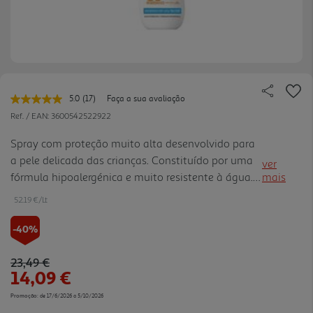
5.0
(17)
Faça a sua avaliação
Leu
17
Ref. / EAN:
3600542522922
avaliações.
Link
Spray com proteção muito alta desenvolvido para
para
a pele delicada das crianças. Constituído por uma
a
ver
mesma
fórmula hipoalergénica e muito resistente à água.
mais
página.
Formulado com ceramida para proteger
52.19 €/Lt
instantaneamente a barreira cutânea. Testado sob
controlo pediátrico.
-40%
Price reduced from
to
23,49 €
14,09 €
Promoção:
de 17/6/2026 a 5/10/2026