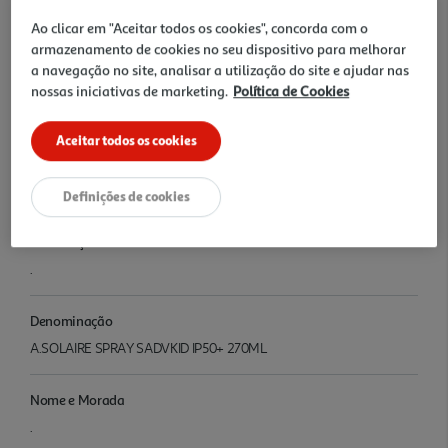
Quantidade Liquida
Ao clicar em "Aceitar todos os cookies", concorda com o
0.27 LT
armazenamento de cookies no seu dispositivo para melhorar
a navegação no site, analisar a utilização do site e ajudar nas
Ingredientes/Composição
nossas iniciativas de marketing.
Política de Cookies
.
Aceitar todos os cookies
Conservação
.
Definições de cookies
Informações
.
Denominação
A.SOLAIRE SPRAY SADVKID IP50+ 270ML
Nome e Morada
.