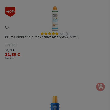
-40%
5.0
(1)
Bruma Ambre Solaire Sensitive Kids Spf50 150ml
75.93 €/Lt
Price reduced from
to
18,99 €
11,39 €
Promoção