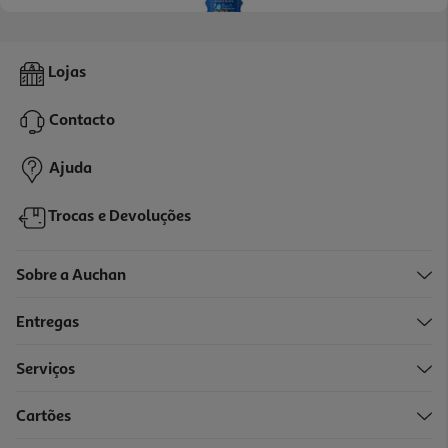
4.7
(368)
Protetor Solar Para Crianças Spray Com Cor Fp50+ Kids Protect &
Lojas
Care Nivea Sun 200 Ml
62.4 €/Lt
Contacto
12,48 €
Ajuda
Trocas e Devoluções
Sobre a Auchan
Entregas
Serviços
5.0
(2)
Cartões
Kids Protetor Solar Para Crianças Hidratante Roll-On Protect &
Care Fp50+ Nivea Sun 50 Ml