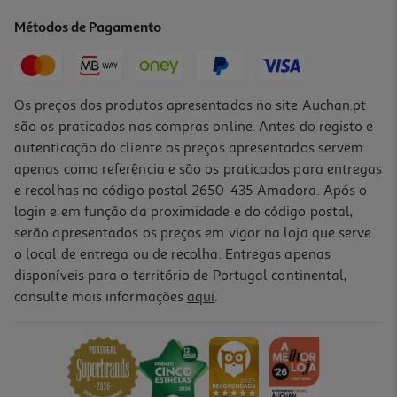
128.4 €/Lt
Métodos de Pagamento
6,42 €
Os preços dos produtos apresentados no site Auchan.pt
são os praticados nas compras online. Antes do registo e
autenticação do cliente os preços apresentados servem
apenas como referência e são os praticados para entregas
e recolhas no código postal 2650-435 Amadora. Após o
login e em função da proximidade e do código postal,
-40%
serão apresentados os preços em vigor na loja que serve
o local de entrega ou de recolha. Entregas apenas
disponíveis para o território de Portugal continental,
4.8
(143)
consulte mais informações
aqui
.
Protetor Solar Para Crianças Spray Fp50+ Babies & Kids Sensitive
Protect Nivea Sun 200 Ml
63.9 €/Lt
Price reduced from
to
21,39 €
12,78 €
Promoção