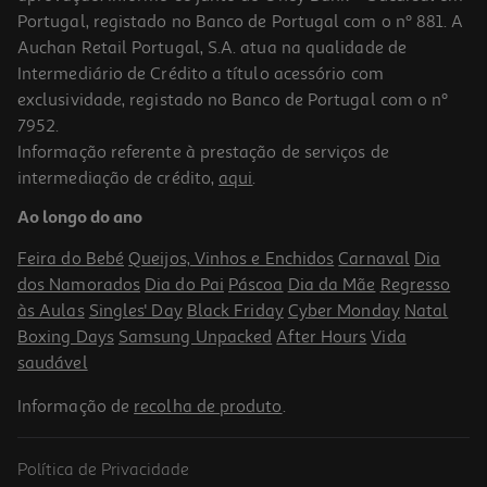
Portugal, registado no Banco de Portugal com o nº 881. A
Auchan Retail Portugal, S.A. atua na qualidade de
Intermediário de Crédito a título acessório com
-40%
exclusividade, registado no Banco de Portugal com o nº
7952.
Informação referente à prestação de serviços de
4.8
(58)
intermediação de crédito,
aqui
.
Spray Nivea Sun Babies & Kids Sensitive Fp50+
Ao longo do ano
57.56 €/Lt
Price reduced from
to
23,99 €
Feira do Bebé
Queijos, Vinhos e Enchidos
Carnaval
Dia
14,39 €
dos Namorados
Dia do Pai
Páscoa
Dia da Mãe
Regresso
Promoção
às Aulas
Singles' Day
Black Friday
Cyber Monday
Natal
Boxing Days
Samsung Unpacked
After Hours
Vida
saudável
Informação de
recolha de produto
.
Política de Privacidade
-40%