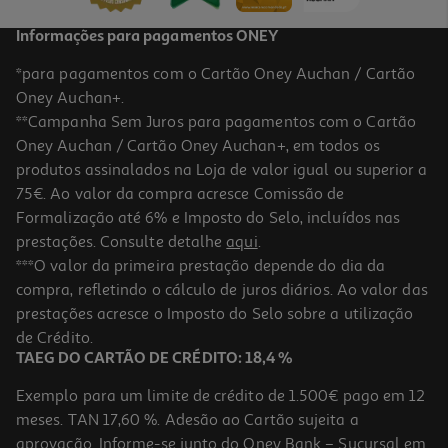
Informações para pagamentos ONEY
*para pagamentos com o Cartão Oney Auchan / Cartão
Oney Auchan+.
**Campanha Sem Juros para pagamentos com o Cartão
Oney Auchan / Cartão Oney Auchan+, em todos os
-40%
produtos assinalados na Loja de valor igual ou superior a
75€. Ao valor da compra acresce Comissão de
Formalização até 6% e Imposto do Selo, incluídos nas
prestações. Consulte detalhe
aqui
.
Protetor Solar Ambre Solaire Spray Criança Nemo Ip50+ 150ml
***O valor da primeira prestação depende do dia da
compra, refletindo o cálculo de juros diários. Ao valor das
67.93 €/Lt
Price reduced from
to
prestações acresce o Imposto do Selo sobre a utilização
16,99 €
10,19 €
de Crédito.
Promoção
TAEG DO CARTÃO DE CRÉDITO: 18,4 %
Exemplo para um limite de crédito de 1.500€ pago em 12
meses. TAN 17,60 %. Adesão ao Cartão sujeita a
aprovação. Informe-se junto do Oney Bank – Sucursal em