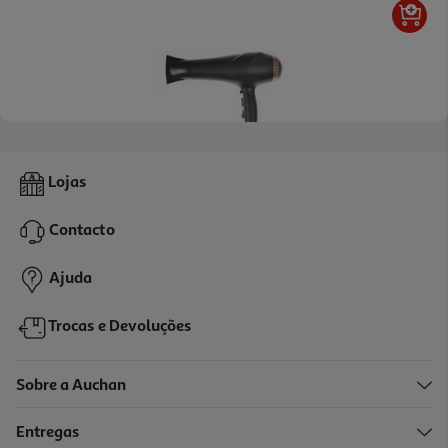
4.5
(28)
Secador De Cabelo Qilive Q.7760 2200w Com Difusor E Tecnologia
Lojas
Iónica
19.99 €/un
Contacto
19,99 €
Ajuda
Trocas e Devoluções
Sobre a Auchan
Entregas