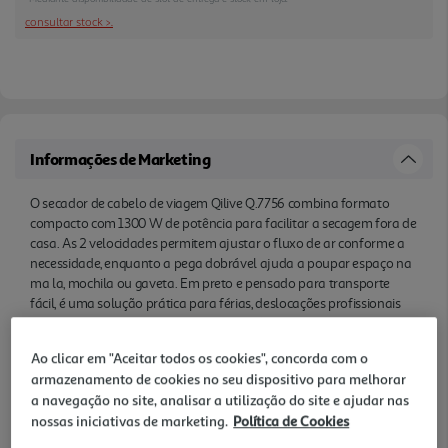
consultar stock >.
Informações de Marketing
O secador de cabelo de viagem Qilive Q.7756 combina formato
compacto com 1300 W de potência para facilitar a secagem fora de
casa. As 2 velocidades permitem ajustar o fluxo de ar conforme a
necessidade, enquanto a pega dobrável ajuda a poupar espaço na
ma la, mochila ou gaveta. Em preto e pensado para transporte
fácil, é uma solução prática para férias, deslocações profissionais
ou para ter um secador simples sempre à mão.
Ao clicar em "Aceitar todos os cookies", concorda com o
Características
armazenamento de cookies no seu dispositivo para melhorar
a navegação no site, analisar a utilização do site e ajudar nas
Denominação
nossas iniciativas de marketing.
Política de Cookies
SECADOR DE CABELO VIAGEM QILIVE Q.7756 1300W