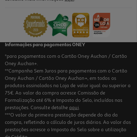
Escova Modeladora Qilive Q.7880 5 Em 1 Cerâmica 1000w
34.99 €/un
Price reduced from
to
39,99 €
34,99 €
Promoção
Informações para pagamentos ONEY
*para pagamentos com o Cartão Oney Auchan / Cartão
Oney Auchan+.
**Campanha Sem Juros para pagamentos com o Cartão
Oney Auchan / Cartão Oney Auchan+, em todos os
produtos assinalados na Loja de valor igual ou superior a
75€. Ao valor da compra acresce Comissão de
Formalização até 6% e Imposto do Selo, incluídos nas
prestações. Consulte detalhe
aqui
.
4.7
(7)
Mini Alisador De Cabelo Qilive Q.7762 Cerâmica Cabo 360º Viagem
***O valor da primeira prestação depende do dia da
compra, refletindo o cálculo de juros diários. Ao valor das
9.99 €/un
prestações acresce o Imposto do Selo sobre a utilização
9,99 €
de Crédito.