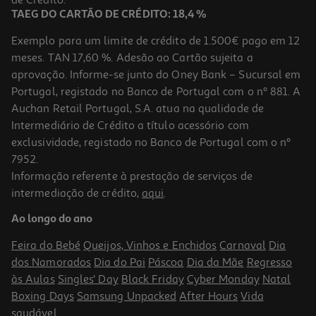
TAEG DO CARTÃO DE CRÉDITO: 18,4 %
Exemplo para um limite de crédito de 1.500€ pago em 12
meses. TAN 17,60 %. Adesão ao Cartão sujeita a
aprovação. Informe-se junto do Oney Bank – Sucursal em
Portugal, registado no Banco de Portugal com o nº 881. A
Auchan Retail Portugal, S.A. atua na qualidade de
Intermediário de Crédito a título acessório com
exclusividade, registado no Banco de Portugal com o nº
7952.
Informação referente à prestação de serviços de
4.3
(6)
intermediação de crédito,
aqui
.
Modelador De Cabelo Qilive Q.7769 Cerâmica Com Ponteira
Isoladora E Cabo 360º
Ao longo do ano
13.99 €/un
Feira do Bebé
Queijos, Vinhos e Enchidos
Carnaval
Dia
13,99 €
dos Namorados
Dia do Pai
Páscoa
Dia da Mãe
Regresso
às Aulas
Singles' Day
Black Friday
Cyber Monday
Natal
Boxing Days
Samsung Unpacked
After Hours
Vida
saudável