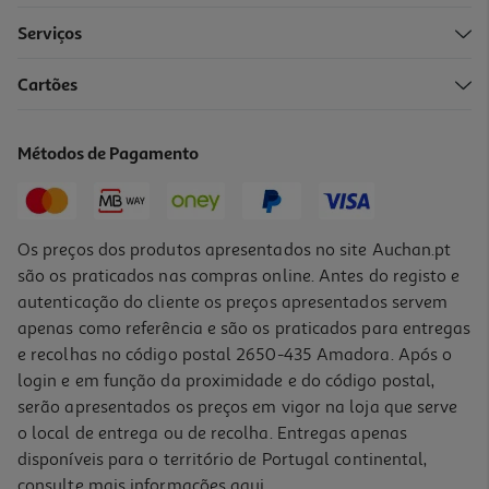
Serviços
3.9
(9)
Cartões
Secador De Cabelo Qilive Q.7758 1800 W
14.99 €/un
Métodos de Pagamento
14,99 €
Os preços dos produtos apresentados no site Auchan.pt
são os praticados nas compras online. Antes do registo e
autenticação do cliente os preços apresentados servem
apenas como referência e são os praticados para entregas
e recolhas no código postal 2650-435 Amadora. Após o
login e em função da proximidade e do código postal,
-13%
serão apresentados os preços em vigor na loja que serve
o local de entrega ou de recolha. Entregas apenas
disponíveis para o território de Portugal continental,
4.1
(38)
consulte mais informações
aqui
.