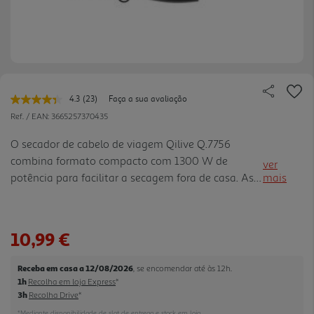
4.3
(23)
Faça a sua avaliação
Leu
23
Ref. / EAN:
3665257370435
avaliações.
Link
O secador de cabelo de viagem Qilive Q.7756
para
combina formato compacto com 1300 W de
a
ver
mesma
potência para facilitar a secagem fora de casa. As 2
mais
página.
velocidades permitem ajustar o fluxo de ar
conforme a necessidade, enquanto a pega dobrável
ajuda a poupar espaço na ma la, mochila ou
10,99 €
gaveta. Em preto e pensado para transporte fácil, é
uma solução prática para férias, deslocações
Receba em casa a 12/08/2026
, se encomendar até às 12h.
profissionais ou para ter um secador simples
1h
Recolha em loja Express
*
sempre à mão.
3h
Recolha Drive
*
*Mediante disponibilidade de slot de entrega e stock em loja.