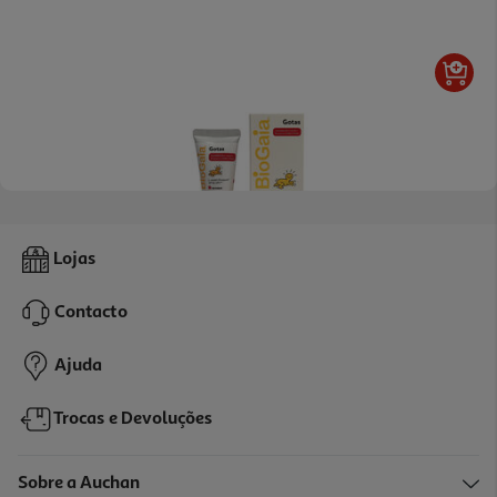
5.0
(1)
Suplemento Biogaia Gotas Infantis 5ml
Lojas
4170 €/Lt
Contacto
20,85 €
Ajuda
Trocas e Devoluções
Sobre a Auchan