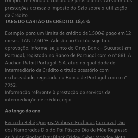
compra, refletindo o cálculo de juros diários. Ao valor das
95.25 €/Lt
prestações acresce o Imposto do Selo sobre a utilização
19,05 €
de Crédito.
TAEG DO CARTÃO DE CRÉDITO: 18,4 %
Exemplo para um limite de crédito de 1.500€ pago em 12
meses. TAN 17,60 %. Adesão ao Cartão sujeita a
aprovação. Informe-se junto do Oney Bank – Sucursal em
Portugal, registado no Banco de Portugal com o nº 881. A
Auchan Retail Portugal, S.A. atua na qualidade de
Intermediário de Crédito a título acessório com
exclusividade, registado no Banco de Portugal com o nº
7952.
Informação referente à prestação de serviços de
intermediação de crédito,
aqui
.
Suplemento Lifergy Relax Attention Kids 60 Gomas
Ao longo do ano
0.37 €/un
Feira do Bebé
Queijos, Vinhos e Enchidos
Carnaval
Dia
21,99 €
dos Namorados
Dia do Pai
Páscoa
Dia da Mãe
Regresso
às Aulas
Singles' Day
Black Friday
Cyber Monday
Natal