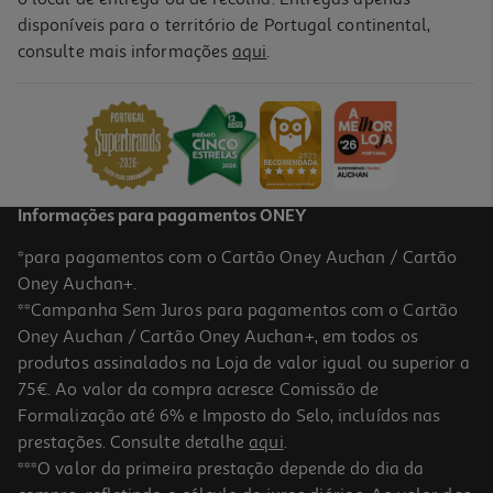
disponíveis para o território de Portugal continental,
5.0
(1)
consulte mais informações
aqui
.
Suplemento Lactogermine Penta 8ml X 10 Frascos
1.86 €/un
18,55 €
Informações para pagamentos ONEY
*para pagamentos com o Cartão Oney Auchan / Cartão
Oney Auchan+.
**Campanha Sem Juros para pagamentos com o Cartão
Oney Auchan / Cartão Oney Auchan+, em todos os
produtos assinalados na Loja de valor igual ou superior a
75€. Ao valor da compra acresce Comissão de
Formalização até 6% e Imposto do Selo, incluídos nas
prestações. Consulte detalhe
aqui
.
Suplemento Tonosol Plus Emulsão Oral 200ml
***O valor da primeira prestação depende do dia da