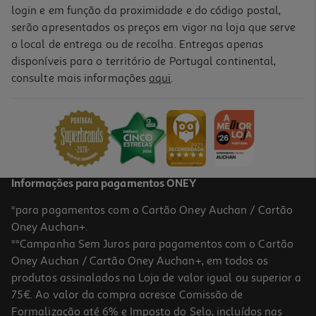
login e em função da proximidade e do código postal,
serão apresentados os preços em vigor na loja que serve
o local de entrega ou de recolha. Entregas apenas
disponíveis para o território de Portugal continental,
consulte mais informações
aqui
.
Informações para pagamentos ONEY
*para pagamentos com o Cartão Oney Auchan / Cartão
Oney Auchan+.
**Campanha Sem Juros para pagamentos com o Cartão
Oney Auchan / Cartão Oney Auchan+, em todos os
produtos assinalados na Loja de valor igual ou superior a
75€. Ao valor da compra acresce Comissão de
Formalização até 6% e Imposto do Selo, incluídos nas