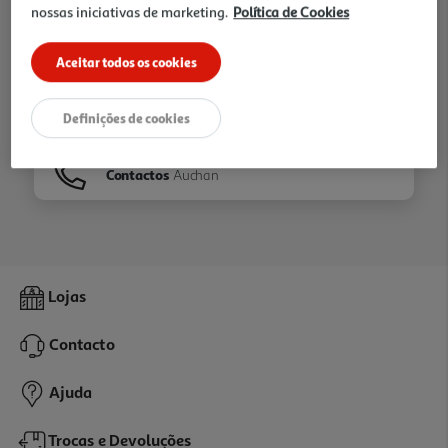
nossas iniciativas de marketing.
Política de Cookies
Ir para
Homepage
Aceitar todos os cookies
Veja os nossos
Folhetos
Definições de cookies
Contactos
Auchan
Lojas
Contacto
Ajuda
Trocas e Devoluções