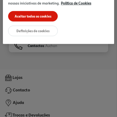
nossas iniciativas de marketing.
Política de Cookies
Ir para
Homepage
Aceitar todos os cookies
Veja os nossos
Folhetos
Definições de cookies
Contactos
Auchan
Lojas
Contacto
Ajuda
Trocas e Devoluções