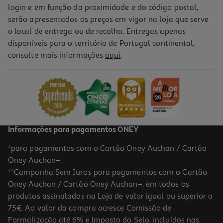
login e em função da proximidade e do código postal,
serão apresentados os preços em vigor na loja que serve
o local de entrega ou de recolha. Entregas apenas
disponíveis para o território de Portugal continental,
consulte mais informações
aqui
.
Informações para pagamentos ONEY
*para pagamentos com o Cartão Oney Auchan / Cartão
Oney Auchan+.
**Campanha Sem Juros para pagamentos com o Cartão
Oney Auchan / Cartão Oney Auchan+, em todos os
produtos assinalados na Loja de valor igual ou superior a
75€. Ao valor da compra acresce Comissão de
Formalização até 6% e Imposto do Selo, incluídos nas