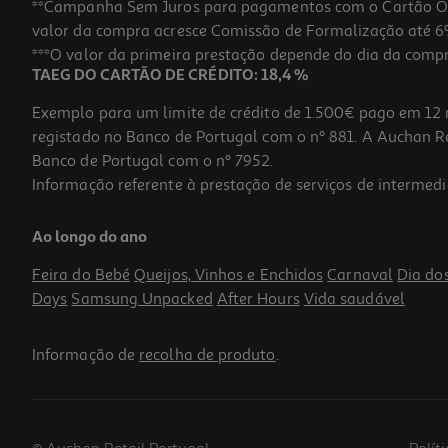
**Campanha Sem Juros para pagamentos com o Cartão Oney
-20%
valor da compra acresce Comissão de Formalização até 6%
***O valor da primeira prestação depende do dia da compra,
TAEG DO CARTÃO DE CRÉDITO: 18,4 %
Exemplo para um limite de crédito de 1.500€ pago em 12 
registado no Banco de Portugal com o nº 881. A Auchan Ret
Banco de Portugal com o nº 7952.
Informação referente à prestação de serviços de intermedi
Suplemento Colageno Maxiplus 500ml
Ao longo do ano
35.18 €/Lt
Price reduced from
to
21,99 €
Feira do Bebé
Queijos, Vinhos e Enchidos
Carnaval
Dia do
17,59 €
Days
Samsung Unpacked
After Hours
Vida saudável
Promoção
Informação de
recolha de produto
.