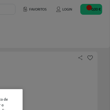
FAVORITOS
LOGIN
0,00 €
to de
r a