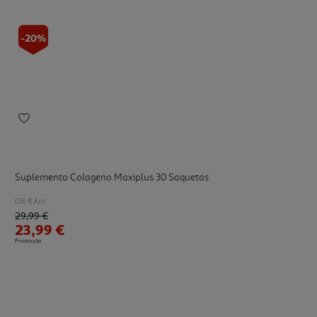
-20%
Suplemento Colageno Maxiplus 30 Saquetas
0.8 €/un
Price reduced from
to
29,99 €
23,99 €
Promoção