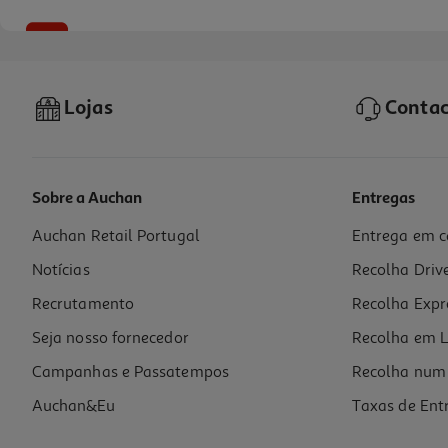
-20%
Lojas
Contac
Sobre a Auchan
Entregas
Auchan Retail Portugal
Entrega em c
Suplemento Colageno Plus + Q10 60 Capsulas
Notícias
Recolha Driv
0.35 €/un
Price reduced from
to
26,41 €
Recrutamento
Recolha Expr
21,13 €
Promoção
Seja nosso fornecedor
Recolha em L
Campanhas e Passatempos
Recolha num 
Auchan&Eu
Taxas de Ent