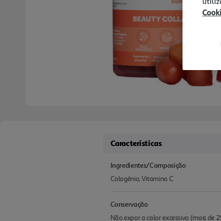
utili
Cook
Características
Ingredientes/Composição
Colagénio, Vitamina C
Conservação
Não expor a calor excessivo (mais de 