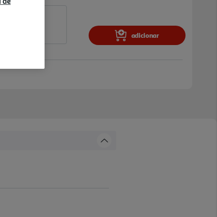
a de
adicionar