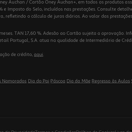
 Auchan / Cartão Oney Auchan+, em todos os produtos assina
 e Imposto do Selo, incluídos nas prestações. Consulte detal
 refletindo o cálculo de juros diários. Ao valor das prestações
meses. TAN 17,60 %. Adesão ao Cartão sujeita a aprovação. In
ail Portugal, S.A. atua na qualidade de Intermediário de Crédi
ação de crédito,
aqui
.
s Namorados
Dia do Pai
Páscoa
Dia da Mãe
Regresso às Aulas