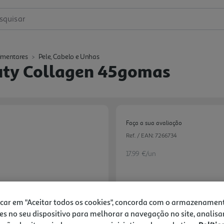
squisar
imentares
Pele, Cabelo e Unhas
uty Collagen 45gomas
Faça a sua avaliação
Ref. / EAN:
7266734
17.99 €/un
17,99 €
icar em "Aceitar todos os cookies", concorda com o armazenamen
es no seu dispositivo para melhorar a navegação no site, analisa
Notas de preparação