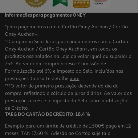
Informações para pagamentos ONEY
*para pagamentos com o Cartão Oney Auchan / Cartão
Oney Auchan+.
**Campanha Sem Juros para pagamentos com o Cartão
Oney Auchan / Cartão Oney Auchan+, em todos os
-25%
produtos assinalados na Loja de valor igual ou superior a
75€. Ao valor da compra acresce Comissão de
Formalização até 6% e Imposto do Selo, incluídos nas
prestações. Consulte detalhe
aqui
.
Puzzle Mont Clementoni Saint-Michel 1500 Peças
***O valor da primeira prestação depende do dia da
compra, refletindo o cálculo de juros diários. Ao valor das
11.99 €/un
Price reduced from
to
prestações acresce o Imposto do Selo sobre a utilização
15,99 €
11,99 €
de Crédito.
Promoção
TAEG DO CARTÃO DE CRÉDITO: 18,4 %
Exemplo para um limite de crédito de 1.500€ pago em 12
meses. TAN 17,60 %. Adesão ao Cartão sujeita a