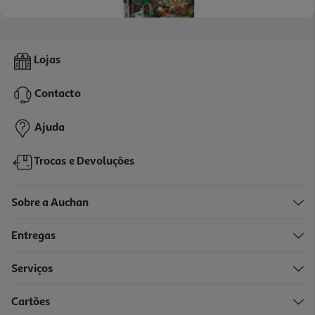
Puzzle Clementoni Country Retreat 1500 Peças
Lojas
11.99 €/un
Price reduced from
to
15,99 €
Contacto
11,99 €
Promoção
Ajuda
Trocas e Devoluções
Sobre a Auchan
Entregas
-25%
Serviços
Cartões
Puzzle Tower Bridge Clementoni 1000 Peças