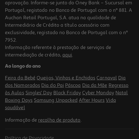
aprovação. Informe-se junto do Oney Bank – Sucursal em
Portugal, registado no Banco de Portugal com o nº 881. A
Auchan Retail Portugal, S.A. atua na qualidade de
Intermediário de Crédito a título acessório com
-25%
exclusividade, registado no Banco de Portugal com o nº
7952.
Informação referente à prestação de serviços de
intermediação de crédito,
aqui
.
Puzzle Clementoni View Of China 2000 Peças
Ao longo do ano
14.99 €/un
Price reduced from
to
19,99 €
Feira do Bebé
Queijos, Vinhos e Enchidos
Carnaval
Dia
14,99 €
dos Namorados
Dia do Pai
Páscoa
Dia da Mãe
Regresso
Promoção
às Aulas
Singles' Day
Black Friday
Cyber Monday
Natal
Boxing Days
Samsung Unpacked
After Hours
Vida
saudável
Informação de
recolha de produto
.
Política de Privacidade