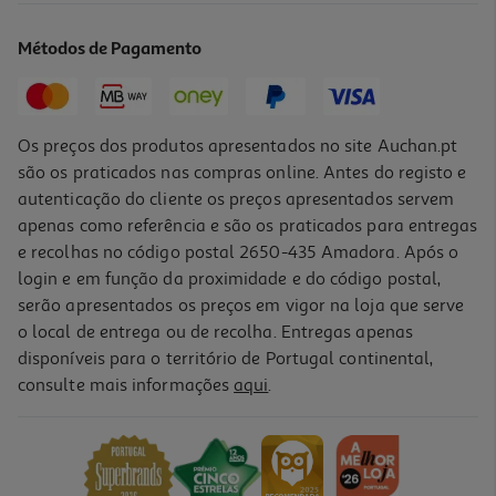
9.74 €/un
Métodos de Pagamento
Price reduced from
to
12,99 €
9,74 €
Promoção
Os preços dos produtos apresentados no site Auchan.pt
são os praticados nas compras online. Antes do registo e
autenticação do cliente os preços apresentados servem
apenas como referência e são os praticados para entregas
e recolhas no código postal 2650-435 Amadora. Após o
login e em função da proximidade e do código postal,
-25%
serão apresentados os preços em vigor na loja que serve
o local de entrega ou de recolha. Entregas apenas
disponíveis para o território de Portugal continental,
consulte mais informações
aqui
.
Puzzle Coliseum Clementoni Sunrise 3000 Peças
18.74 €/un
Price reduced from
to
24,99 €
18,74 €
Promoção