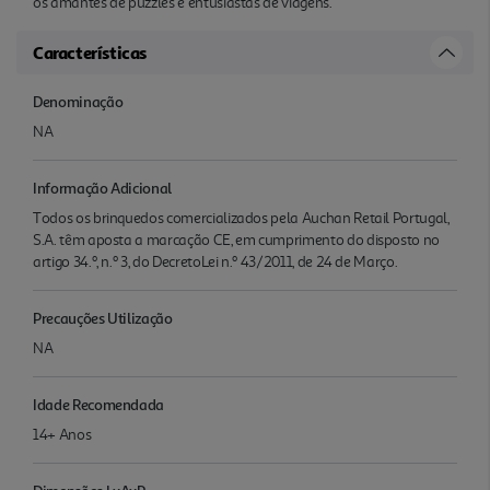
os amantes de puzzles e entusiastas de viagens.
Características
Denominação
NA
Informação Adicional
Todos os brinquedos comercializados pela Auchan Retail Portugal,
S.A. têm aposta a marcação CE, em cumprimento do disposto no
artigo 34.º, n.º 3, do DecretoLei n.º 43/2011, de 24 de Março.
Precauções Utilização
NA
Idade Recomendada
14+ Anos