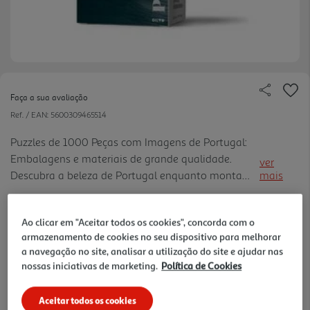
Faça a sua avaliação
Ref. / EAN:
5600309465514
Puzzles de 1000 Peças com Imagens de Portugal:
Embalagens e materiais de grande qualidade.
ver
Descubra a beleza de Portugal enquanto monta
mais
estes quebra-cabeças desafiantes. Perfeito para os
7.99 €/un
amantes de puzzles e entusiastas de viagens.
Ao clicar em "Aceitar todos os cookies", concorda com o
-20%
armazenamento de cookies no seu dispositivo para melhorar
a navegação no site, analisar a utilização do site e ajudar nas
Price reduced from
to
9,99 €
nossas iniciativas de marketing.
Política de Cookies
7,99 €
Promoção:
de 29/7/2026 a 30/8/2026
Aceitar todos os cookies