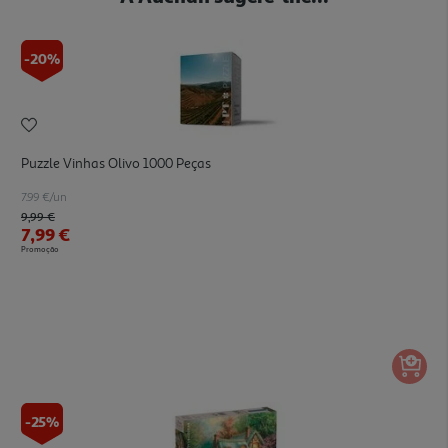
-20%
Puzzle Vinhas Olivo 1000 Peças
7.99 €/un
Price reduced from
to
9,99 €
7,99 €
Promoção
-25%