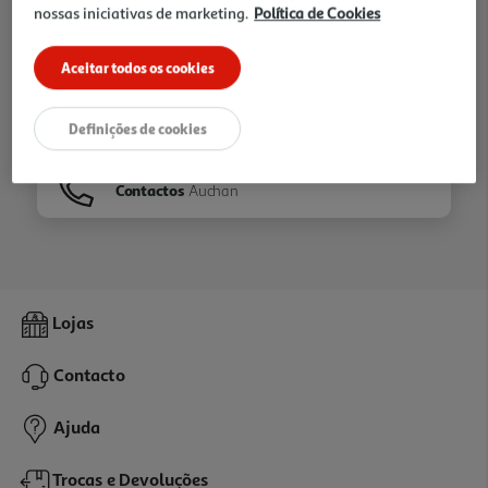
nossas iniciativas de marketing.
Política de Cookies
Ir para
Homepage
Aceitar todos os cookies
Veja os nossos
Folhetos
Definições de cookies
Contactos
Auchan
Lojas
Contacto
Ajuda
Trocas e Devoluções