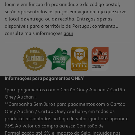
login e em função da proximidade e do código postal,
serão apresentados os preços em vigor na loja que serve
o local de entrega ou de recolha. Entregas apenas
disponíveis para o território de Portugal continental,
consulte mais informações
aqui
.
Informações para pagamentos ONEY
*para pagamentos com o Cartão Oney Auchan / Cartão
Oney Auchan+.
**Campanha Sem Juros para pagamentos com o Cartão
Oney Auchan / Cartão Oney Auchan+, em todos os
produtos assinalados na Loja de valor igual ou superior a
75€. Ao valor da compra acresce Comissão de
Formalização até 6% e Imposto do Selo, incluídos nas