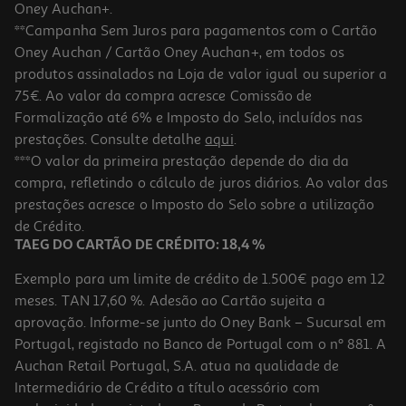
Oney Auchan+.
**Campanha Sem Juros para pagamentos com o Cartão
Oney Auchan / Cartão Oney Auchan+, em todos os
produtos assinalados na Loja de valor igual ou superior a
75€. Ao valor da compra acresce Comissão de
Formalização até 6% e Imposto do Selo, incluídos nas
prestações. Consulte detalhe
aqui
.
3.7
(3)
Vinho Tinto Terras Del Rei Alentejo 0.75l
***O valor da primeira prestação depende do dia da
compra, refletindo o cálculo de juros diários. Ao valor das
2.6 €/Lt
prestações acresce o Imposto do Selo sobre a utilização
1,95 €
de Crédito.
TAEG DO CARTÃO DE CRÉDITO: 18,4 %
Exemplo para um limite de crédito de 1.500€ pago em 12
meses. TAN 17,60 %. Adesão ao Cartão sujeita a
aprovação. Informe-se junto do Oney Bank – Sucursal em
Portugal, registado no Banco de Portugal com o nº 881. A
Auchan Retail Portugal, S.A. atua na qualidade de
Intermediário de Crédito a título acessório com