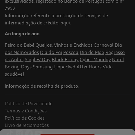
exclusividade, registado no Banco de Portugal com o nº
7952.
Informação referente à prestação de serviços de
intermediação de crédito,
aqui
.
Vinho Tinto Adega Dos Terceiros Alentejo 0.75l
Ao longo do ano
5.32 €/Lt
Feira do Bebé
Queijos, Vinhos e Enchidos
Carnaval
Dia
3,99 €
dos Namorados
Dia do Pai
Páscoa
Dia da Mãe
Regresso
às Aulas
Singles' Day
Black Friday
Cyber Monday
Natal
Boxing Days
Samsung Unpacked
After Hours
Vida
saudável
Informação de
recolha de produto
.
Política de Privacidade
Termos e Condições
Política de Cookies
Livro de reclamações