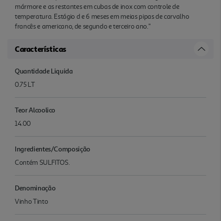
mármore e as restantes em cubas de inox com controle de
temperatura. Estágio d e 6 meses em meias pipas de carvalho
francês e americano, de segundo e terceiro ano."
Características
Quantidade Liquida
0.75 LT
Teor Alcoolico
14.00
Ingredientes/Composição
Contém SULFITOS.
Denominação
Vinho Tinto