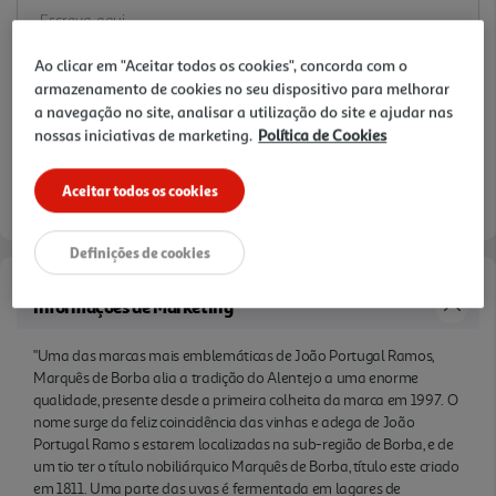
meses em meias pipas de carvalho francês e
americano, de segundo e terceiro ano."
Ao clicar em "Aceitar todos os cookies", concorda com o
armazenamento de cookies no seu dispositivo para melhorar
a navegação no site, analisar a utilização do site e ajudar nas
nossas iniciativas de marketing.
Política de Cookies
Aceitar todos os cookies
Definições de cookies
Informações de Marketing
"Uma das marcas mais emblemáticas de João Portugal Ramos,
Marquês de Borba alia a tradição do Alentejo a uma enorme
qualidade, presente desde a primeira colheita da marca em 1997. O
nome surge da feliz coincidência das vinhas e adega de João
Portugal Ramo s estarem localizadas na sub-região de Borba, e de
um tio ter o título nobiliárquico Marquês de Borba, título este criado
em 1811. Uma parte das uvas é fermentada em lagares de