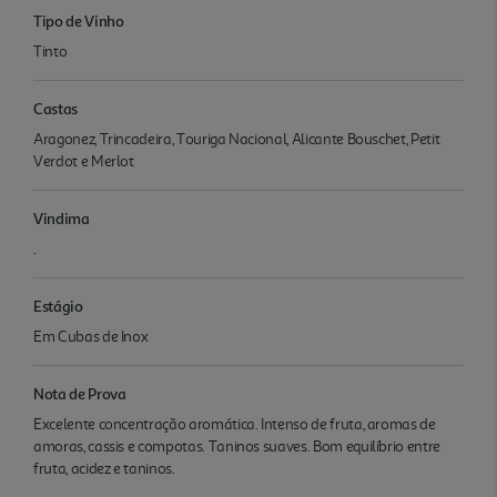
Tipo de Vinho
Tinto
Castas
Aragonez, Trincadeira, Touriga Nacional, Alicante Bouschet, Petit
Verdot e Merlot
Vindima
.
Estágio
Em Cubas de Inox
Nota de Prova
Excelente concentração aromática. Intenso de fruta, aromas de
amoras, cassis e compotas. Taninos suaves. Bom equilíbrio entre
fruta, acidez e taninos.