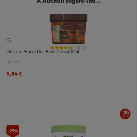
A Auchan sugere-lhe...
5.0
(2)
Máscara Fructis Hair Food Coco 400ml
14.6 €/Lt
5,84 €
-25%