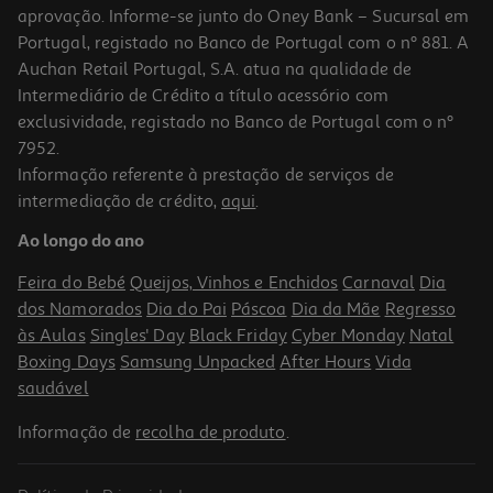
aprovação. Informe-se junto do Oney Bank – Sucursal em
Portugal, registado no Banco de Portugal com o nº 881. A
Auchan Retail Portugal, S.A. atua na qualidade de
Intermediário de Crédito a título acessório com
-25%
exclusividade, registado no Banco de Portugal com o nº
7952.
Informação referente à prestação de serviços de
4.9
(133)
intermediação de crédito,
aqui
.
Máscara Fructis Método Caracóis 370ml
Ao longo do ano
18.22 €/Lt
Price reduced from
to
8,99 €
Feira do Bebé
Queijos, Vinhos e Enchidos
Carnaval
Dia
6,74 €
dos Namorados
Dia do Pai
Páscoa
Dia da Mãe
Regresso
Promoção
às Aulas
Singles' Day
Black Friday
Cyber Monday
Natal
Boxing Days
Samsung Unpacked
After Hours
Vida
saudável
Informação de
recolha de produto
.