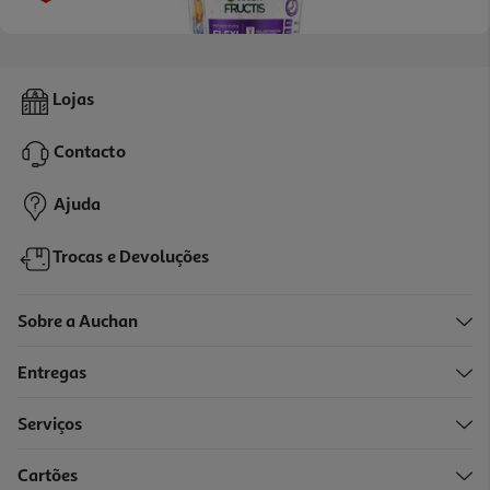
4.9
(253)
Gel Fructis Método Caracóis 370ml
Lojas
18.22 €/Lt
Price reduced from
to
8,99 €
Contacto
6,74 €
Promoção
Ajuda
Trocas e Devoluções
Sobre a Auchan
Entregas
-30%
Serviços
2.4
(41)
Cartões
Creme Fructis Pentear Hydra Caracóis 200ml