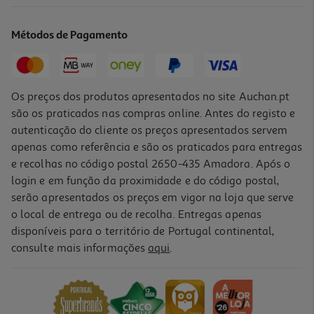
19.85 €/Lt
Métodos de Pagamento
Price reduced from
to
5,69 €
3,97 €
Promoção
Os preços dos produtos apresentados no site Auchan.pt
são os praticados nas compras online. Antes do registo e
autenticação do cliente os preços apresentados servem
apenas como referência e são os praticados para entregas
e recolhas no código postal 2650-435 Amadora. Após o
login e em função da proximidade e do código postal,
-30%
serão apresentados os preços em vigor na loja que serve
o local de entrega ou de recolha. Entregas apenas
disponíveis para o território de Portugal continental,
4.9
(29)
consulte mais informações
aqui
.
Máscara Fructis Bomb Proteína Caracóis 320ml
15.28 €/Lt
Price reduced from
to
6,99 €
4,89 €
Promoção