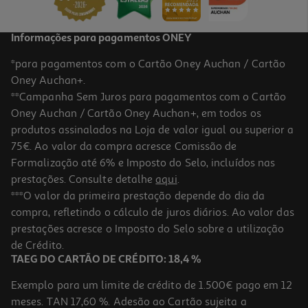
Informações para pagamentos ONEY
*para pagamentos com o Cartão Oney Auchan / Cartão
Oney Auchan+.
**Campanha Sem Juros para pagamentos com o Cartão
Oney Auchan / Cartão Oney Auchan+, em todos os
produtos assinalados na Loja de valor igual ou superior a
75€. Ao valor da compra acresce Comissão de
Formalização até 6% e Imposto do Selo, incluídos nas
prestações. Consulte detalhe
aqui
.
Creme Pentear Ultra Suave Aveia 200ml
***O valor da primeira prestação depende do dia da
compra, refletindo o cálculo de juros diários. Ao valor das
18.5 €/Lt
prestações acresce o Imposto do Selo sobre a utilização
3,70 €
de Crédito.
TAEG DO CARTÃO DE CRÉDITO: 18,4 %
Exemplo para um limite de crédito de 1.500€ pago em 12
meses. TAN 17,60 %. Adesão ao Cartão sujeita a