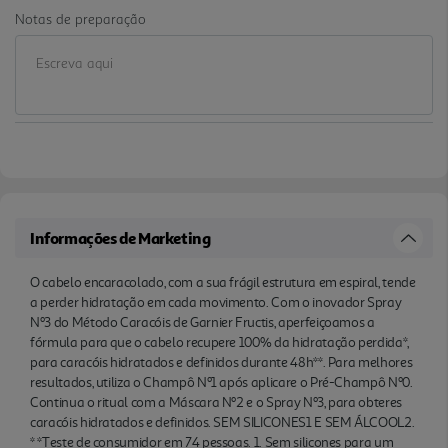
Notas de preparação
*Teste de consumidor em 74 pessoas. 1. Sem
silicones para um toque natural. 2. Sem álcool
etílico.
Informações de Marketing
O cabelo encaracolado, com a sua frágil estrutura em espiral, tende
a perder hidratação em cada movimento. Com o inovador Spray
Nº3 do Método Caracóis de Garnier Fructis, aperfeiçoamos a
fórmula para que o cabelo recupere 100% da hidratação perdida*,
para caracóis hidratados e definidos durante 48h**. Para melhores
resultados, utiliza o Champô Nº1 após aplicare o Pré-Champô Nº0.
Continua o ritual com a Máscara Nº2 e o Spray Nº3, para obteres
caracóis hidratados e definidos. SEM SILICONES1 E SEM ÁLCOOL2.
* *Teste de consumidor em 74 pessoas. 1. Sem silicones para um