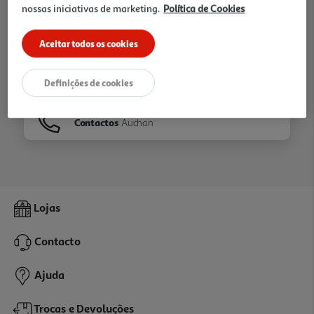
nossas iniciativas de marketing.
Política de Cookies
Ir para
Homepage
Aceitar todos os cookies
Veja os nossos
Folhetos
Definições de cookies
Contactos
Auchan
Lojas
Contacto
Ajuda
Trocas e Devoluções