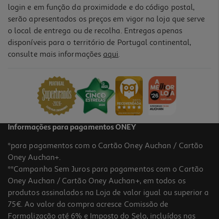
login e em função da proximidade e do código postal,
serão apresentados os preços em vigor na loja que serve
o local de entrega ou de recolha. Entregas apenas
disponíveis para o território de Portugal continental,
consulte mais informações
aqui
.
Informações para pagamentos ONEY
*para pagamentos com o Cartão Oney Auchan / Cartão
Oney Auchan+.
**Campanha Sem Juros para pagamentos com o Cartão
Oney Auchan / Cartão Oney Auchan+, em todos os
produtos assinalados na Loja de valor igual ou superior a
75€. Ao valor da compra acresce Comissão de
Formalização até 6% e Imposto do Selo, incluídos nas