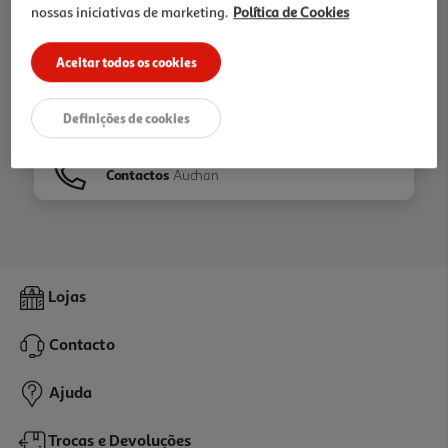
nossas iniciativas de marketing.
Política de Cookies
Ir para
Homepage
Aceitar todos os cookies
Veja os nossos
Folhetos
Definições de cookies
Contactos
Auchan
Lojas
Contacto
Ajuda
Trocas e Devoluções