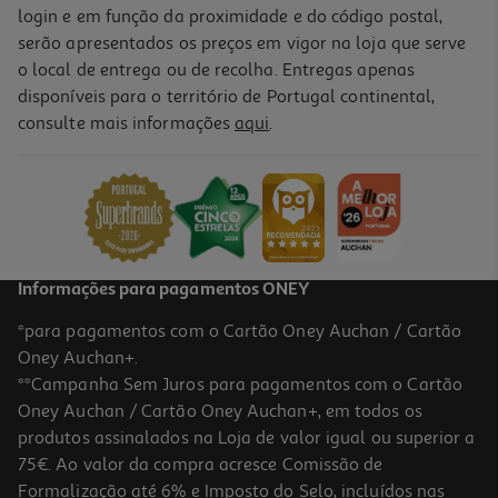
login e em função da proximidade e do código postal,
serão apresentados os preços em vigor na loja que serve
o local de entrega ou de recolha. Entregas apenas
disponíveis para o território de Portugal continental,
consulte mais informações
aqui
.
Informações para pagamentos ONEY
*para pagamentos com o Cartão Oney Auchan / Cartão
Oney Auchan+.
**Campanha Sem Juros para pagamentos com o Cartão
Oney Auchan / Cartão Oney Auchan+, em todos os
produtos assinalados na Loja de valor igual ou superior a
75€. Ao valor da compra acresce Comissão de
Formalização até 6% e Imposto do Selo, incluídos nas