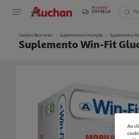
RESERVAR
ENTREGA
Pe
Saúde e Bem-estar
Suplementos e Nutrição
Suplementos Al
Suplemento Win-Fit Gl
Ao cl
cooki