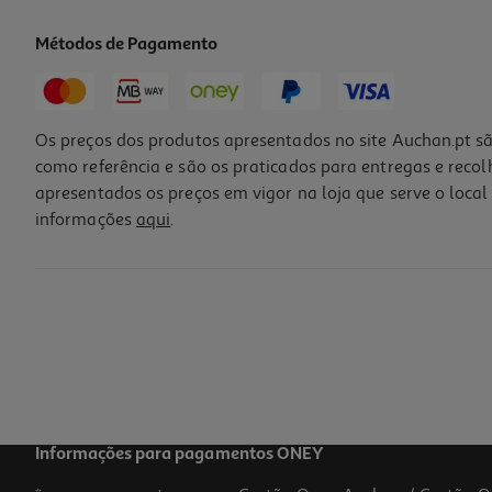
Métodos de Pagamento
-20%
Os preços dos produtos apresentados no site Auchan.pt sã
como referência e são os praticados para entregas e reco
apresentados os preços em vigor na loja que serve o local 
informações
aqui
.
Suplemento Biokygen Vitamina D3 6 Capsulas
1.43 €/un
Price reduced from
to
10,71 €
8,57 €
Promoção
Informações para pagamentos ONEY