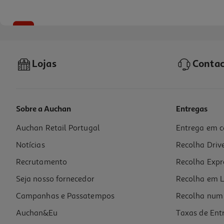
-34%
Lojas
Contac
Sobre a Auchan
Entregas
Auchan Retail Portugal
Entrega em c
Suplemento Iana Articulacoes Flex 60 Comp
Notícias
Recolha Driv
0.28 €/un
Price reduced from
to
25,38 €
Recrutamento
Recolha Expr
16,82 €
Promoção
Seja nosso fornecedor
Recolha em L
Campanhas e Passatempos
Recolha num 
Auchan&Eu
Taxas de Ent