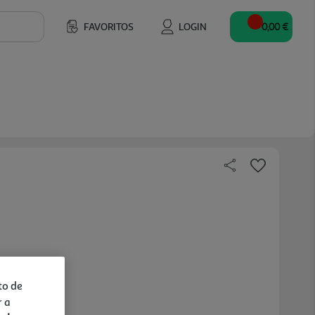
FAVORITOS
LOGIN
0,00 €
to de
r a