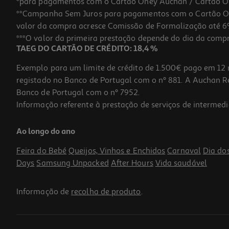
*para pagamentos com o Cartão Oney Auchan / Cartão O
**Campanha Sem Juros para pagamentos com o Cartão Oney
valor da compra acresce Comissão de Formalização até 6%
***O valor da primeira prestação depende do dia da compra,
TAEG DO CARTÃO DE CRÉDITO: 18,4 %
Exemplo para um limite de crédito de 1.500€ pago em 12 
registado no Banco de Portugal com o nº 881. A Auchan Ret
Banco de Portugal com o nº 7952.
Informação referente à prestação de serviços de intermedi
Suplemento Bioactivo D-Pearls Phyto 80 Cps
Ao longo do ano
18.39 €/un
Feira do Bebé
Queijos, Vinhos e Enchidos
Carnaval
Dia do
18,39 €
Days
Samsung Unpacked
After Hours
Vida saudável
Informação de
recolha de produto
.