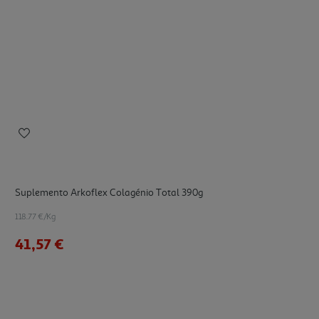
Suplemento Arkoflex Colagénio Total 390g
118.77 €/Kg
41,57 €