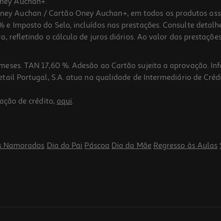
ney Auchan+.
 Auchan / Cartão Oney Auchan+, em todos os produtos assina
 e Imposto do Selo, incluídos nas prestações. Consulte detal
 refletindo o cálculo de juros diários. Ao valor das prestações
meses. TAN 17,60 %. Adesão ao Cartão sujeita a aprovação. In
ail Portugal, S.A. atua na qualidade de Intermediário de Crédi
ação de crédito,
aqui
.
s Namorados
Dia do Pai
Páscoa
Dia da Mãe
Regresso às Aulas