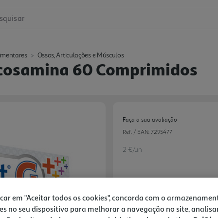
squisar
imentares
Ossos, Articulações e Músculos
ucosamina 60 Comprimidos
Faça a sua avaliação
Ref. / EAN:
7295477
2 €/un
40,00 €
icar em "Aceitar todos os cookies", concorda com o armazenamen
es no seu dispositivo para melhorar a navegação no site, analisa
Notas de preparação