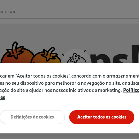
squisar
icar em "Aceitar todos os cookies", concorda com o armazenamen
es no seu dispositivo para melhorar a navegação no site, analisa
zação do site e ajudar nas nossas iniciativas de marketing.
Polític
ies
Não temos o que procura.
Vamos tentar de novo?
Definições de cookies
Aceitar todos os cookies