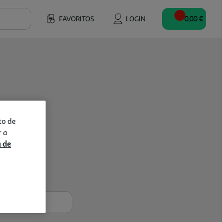
FAVORITOS
LOGIN
0,00 €
to de
r a
a de