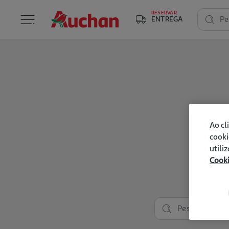
RESERVAR
ENTREGA
Pe
Ao cl
cooki
utili
Cook