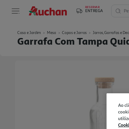
RESERVAR
ENTREGA
Pe
Casa e Jardim
Mesa
Copos e Jarros
Jarros, Garrafas e De
Garrafa Com Tampa Quid
Ao cl
cooki
utili
Cook