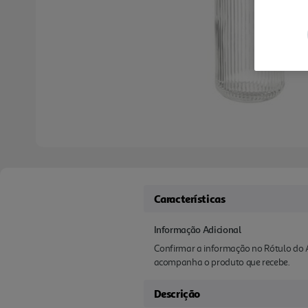
Características
Informação Adicional
Confirmar a informação no Rótulo do A
acompanha o produto que recebe.
Descrição