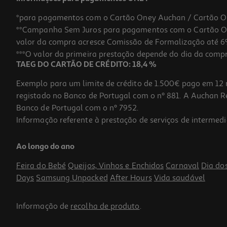
*para pagamentos com o Cartão Oney Auchan / Cartão O
**Campanha Sem Juros para pagamentos com o Cartão Oney
valor da compra acresce Comissão de Formalização até 6%
***O valor da primeira prestação depende do dia da compra,
TAEG DO CARTÃO DE CRÉDITO: 18,4 %
Exemplo para um limite de crédito de 1.500€ pago em 12 
registado no Banco de Portugal com o nº 881. A Auchan Ret
Banco de Portugal com o nº 7952.
Informação referente à prestação de serviços de intermedi
Jarro Vidro Actuel Limão 1l
Ao longo do ano
5.99 €/un
Feira do Bebé
Queijos, Vinhos e Enchidos
Carnaval
Dia do
5,99 €
Days
Samsung Unpacked
After Hours
Vida saudável
Informação de
recolha de produto
.