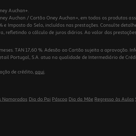
ney Auchan+.
 Auchan / Cartão Oney Auchan+, em todos os produtos assina
 e Imposto do Selo, incluídos nas prestações. Consulte detal
 refletindo o cálculo de juros diários. Ao valor das prestações
meses. TAN 17,60 %. Adesão ao Cartão sujeita a aprovação. In
ail Portugal, S.A. atua na qualidade de Intermediário de Crédi
ação de crédito,
aqui
.
s Namorados
Dia do Pai
Páscoa
Dia da Mãe
Regresso às Aulas