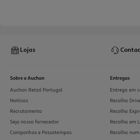
Lojas
Contac
Sobre a Auchan
Entregas
Auchan Retail Portugal
Entrega em c
Garrafa Vidro Actuel Azul 1l
Notícias
Recolha Driv
2.99 €/un
Recrutamento
Recolha Expr
2,99 €
Seja nosso fornecedor
Recolha em L
Campanhas e Passatempos
Recolha num 