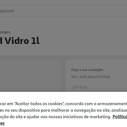
squisar
canters
 Vidro 1l
Faça a sua avaliação
Ref. / EAN:
8414793735155
2.99 €/un
icar em "Aceitar todos os cookies", concorda com o armazenamen
2,99 €
es no seu dispositivo para melhorar a navegação no site, analisa
zação do site e ajudar nas nossas iniciativas de marketing.
Polític
ies
Notas de preparação