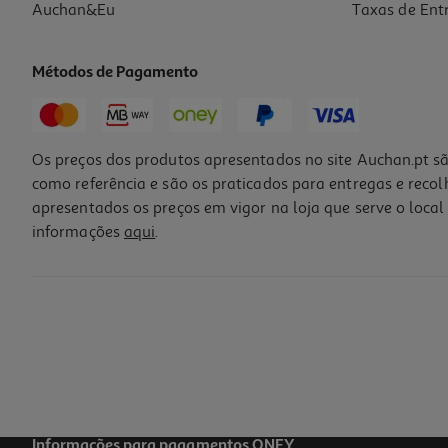
Auchan&Eu
Taxas de Ent
Métodos de Pagamento
Os preços dos produtos apresentados no site Auchan.pt sã
como referência e são os praticados para entregas e reco
apresentados os preços em vigor na loja que serve o local 
informações
aqui
.
Garrafa Vidro Actuel Tampa Rosa 1l
2.49 €/un
2,49 €
Informações para pagamentos ONEY