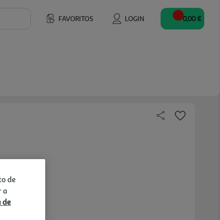
FAVORITOS
LOGIN
0,00 €
to de
r a
a de