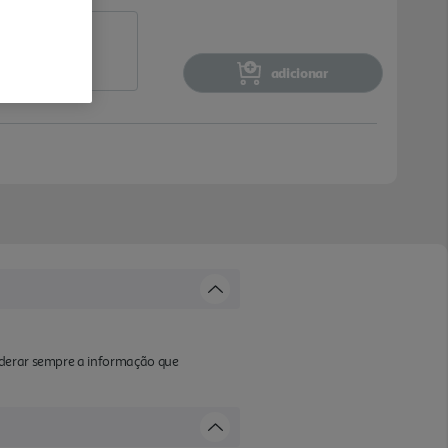
adicionar
iderar sempre a informação que