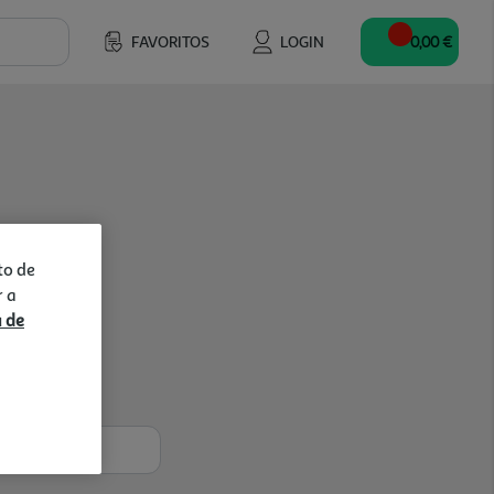
FAVORITOS
LOGIN
0,00 €
to de
r a
a de