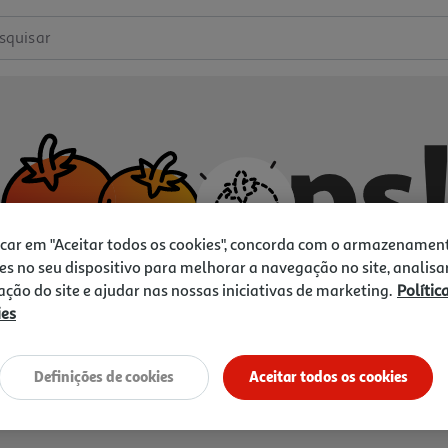
squisar
icar em "Aceitar todos os cookies", concorda com o armazenamen
es no seu dispositivo para melhorar a navegação no site, analisa
zação do site e ajudar nas nossas iniciativas de marketing.
Polític
ies
Não temos o que procura.
Vamos tentar de novo?
Definições de cookies
Aceitar todos os cookies