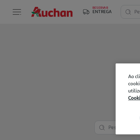
RESERVAR
ENTREGA
Pe
Ao cl
cooki
utili
Cook