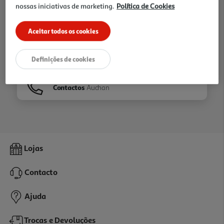
nossas iniciativas de marketing.
Política de Cookies
Ir para
Homepage
Aceitar todos os cookies
Veja os nossos
Folhetos
Definições de cookies
Contactos
Auchan
Lojas
Contacto
Ajuda
Trocas e Devoluções