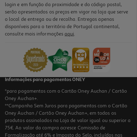
login e em função da proximidade e do código postal,
serão apresentados os preços em vigor na loja que serve
o local de entrega ou de recolha. Entregas apenas
disponíveis para o território de Portugal continental,
consulte mais informações
aqui
.
Informações para pagamentos ONEY
*para pagamentos com o Cartão Oney Auchan / Cartão
Oney Auchan+.
**Campanha Sem Juros para pagamentos com o Cartão
Oney Auchan / Cartão Oney Auchan+, em todos os
produtos assinalados na Loja de valor igual ou superior a
75€. Ao valor da compra acresce Comissão de
Formalização até 6% e Imposto do Selo, incluídos nas