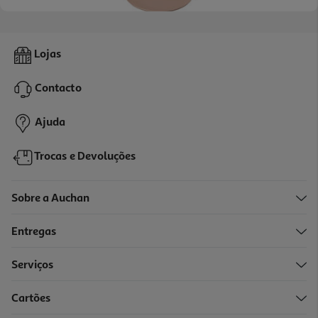
Prato Plástico Actuel Taupe Reutiliz 21cm
Lojas
1.29 €/un
Contacto
1,29 €
Ajuda
Trocas e Devoluções
Sobre a Auchan
Entregas
Serviços
Cartões
Copo Plástico Actuel Taupe Reutiliz 27cl