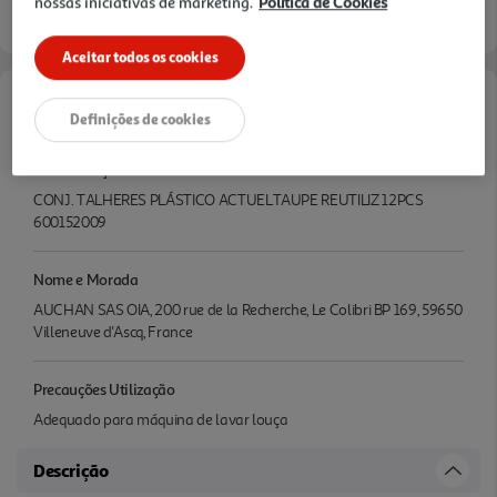
nossas iniciativas de marketing.
Política de Cookies
Aceitar todos os cookies
Características
Definições de cookies
Denominação
CONJ. TALHERES PLÁSTICO ACTUELTAUPE REUTILIZ 12PCS
600152009
Nome e Morada
AUCHAN SAS OIA, 200 rue de la Recherche, Le Colibri BP 169, 59650
Villeneuve d'Ascq, France
Precauções Utilização
Adequado para máquina de lavar louça
Descrição