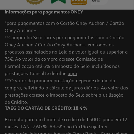
Informações para pagamentos ONEY
*para pagamentos com o Cartão Oney Auchan / Cartão
Oney Auchan+.
**Campanha Sem Juros para pagamentos com o Cartão
Oney Auchan / Cartão Oney Auchan+, em todos os
produtos assinalados na Loja de valor igual ou superior a
75€. Ao valor da compra acresce Comissão de
Formalização até 6% e Imposto do Selo, incluídos nas
prestações. Consulte detalhe
aqui
.
Flute Reutilizável Actuel Plástico Transparente 14cl Pack 4
***O valor da primeira prestação depende do dia da
Unidades
compra, refletindo o cálculo de juros diários. Ao valor das
2.49 €/un
prestações acresce o Imposto do Selo sobre a utilização
2,49 €
de Crédito.
TAEG DO CARTÃO DE CRÉDITO: 18,4 %
Exemplo para um limite de crédito de 1.500€ pago em 12
meses. TAN 17,60 %. Adesão ao Cartão sujeita a
aprovação. Informe-se junto do Oney Bank – Sucursal em