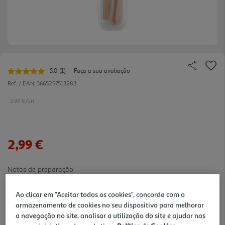
5.0
(1)
Faça a sua avaliação
Leu
uma
Ref. / EAN:
3665257513283
avaliação.
Link
2.99 €/un
para
a
mesma
página.
2,99 €
Notas de preparação
Ao clicar em "Aceitar todos os cookies", concorda com o
armazenamento de cookies no seu dispositivo para melhorar
a navegação no site, analisar a utilização do site e ajudar nas