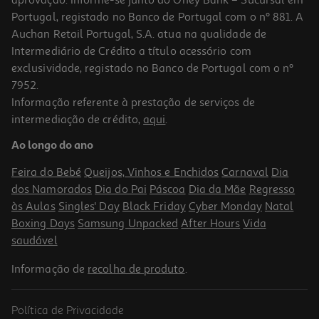
Portugal, registado no Banco de Portugal com o nº 881. A
Auchan Retail Portugal, S.A. atua na qualidade de
Intermediário de Crédito a título acessório com
exclusividade, registado no Banco de Portugal com o nº
7952.
Informação referente à prestação de serviços de
5.0
(1)
intermediação de crédito,
aqui
.
Taça Reutilizável Actuel Em Plástico Transparente 14cm
Ao longo do ano
1.49 €/un
Feira do Bebé
Queijos, Vinhos e Enchidos
Carnaval
Dia
1,49 €
dos Namorados
Dia do Pai
Páscoa
Dia da Mãe
Regresso
às Aulas
Singles' Day
Black Friday
Cyber Monday
Natal
Boxing Days
Samsung Unpacked
After Hours
Vida
saudável
Informação de
recolha de produto
.
Política de Privacidade