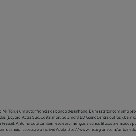
 Mr Tan, é um autor francês de banda desenhada. É um escritor com uma prod
das (Bayard, Actes Sud, Casterman, Gallimard BD, Glénat, entre outras ), bem co
an Presse). Antoine Dole também escreveu mangas e vários títulos premiados p
gem de maior sucesso é a incrível Adele. ttps://www.instagram.com/antoinedo