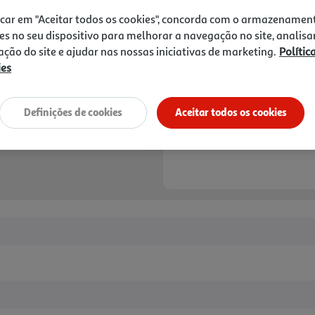
12,20 €
PVP de editor
10,98 €
icar em "Aceitar todos os cookies", concorda com o armazenamen
es no seu dispositivo para melhorar a navegação no site, analisa
zação do site e ajudar nas nossas iniciativas de marketing.
Polític
Notas de preparação
ies
Definições de cookies
Aceitar todos os cookies