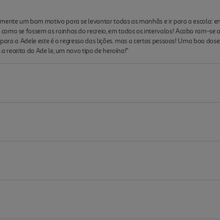
lmente um bom motivo para se levantar todas as manhãs e ir para a escola: en
omo se fossem as rainhas do recreio, em todos os intervalos! Acaba ram-se as f
m, para a Adele este é o regresso das lições. mas a certas pessoas! Uma boa do
 a receita da Ade le, um novo tipo de heroína!"