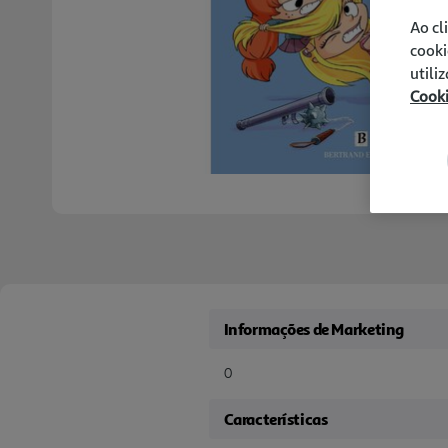
Ao cl
cooki
utili
Cook
Informações de Marketing
0
Características