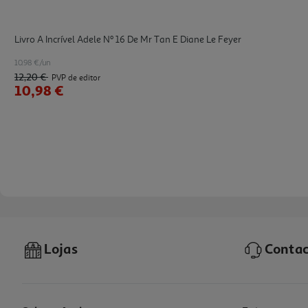
Livro A Incrível Adele Nº 16 De Mr Tan E Diane Le Feyer
10.98 €/un
12,20 €
PVP de editor
10,98 €
Lojas
Contac