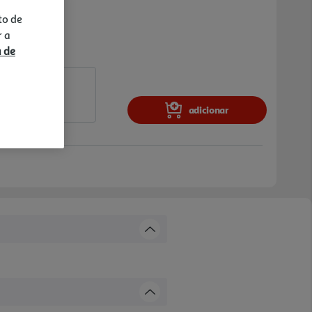
to de
r a
a de
adicionar