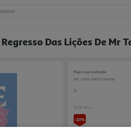
squisar
O Regresso Das Lições De Mr T
Faça a sua avaliação
Ref. / EAN:
9789722546768
0
10.98 €/un
-10%