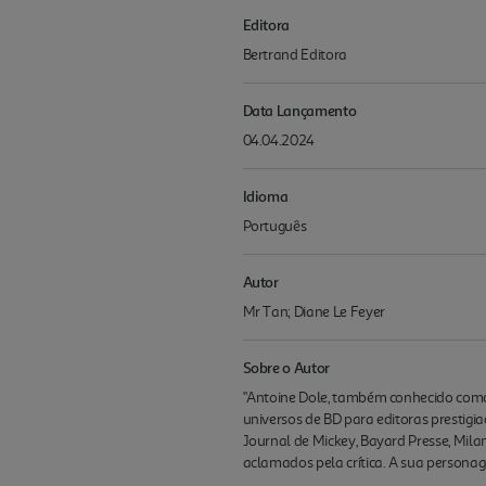
Editora
Bertrand Editora
Data Lançamento
04.04.2024
Idioma
Português
Autor
Mr Tan; Diane Le Feyer
Sobre o Autor
"Antoine Dole, também conhecido como
universos de BD para editoras prestigia
Journal de Mickey, Bayard Presse, Mil
aclamados pela crítica. A sua persona