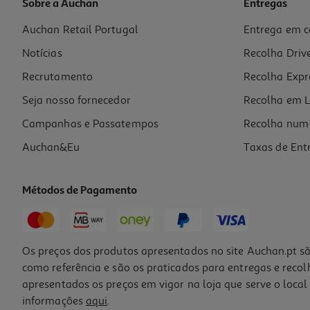
Sobre a Auchan
Entregas
Auchan Retail Portugal
Entrega em c
Livro O Diário De Um Banana 5 A Verdade Nua E Crua Jef Kinne
Notícias
Recolha Driv
10.19 €/un
10,19 €
Recrutamento
Recolha Expr
Seja nosso fornecedor
Recolha em L
Campanhas e Passatempos
Recolha num 
Auchan&Eu
Taxas de Ent
Métodos de Pagamento
-10%
Os preços dos produtos apresentados no site Auchan.pt sã
como referência e são os praticados para entregas e reco
apresentados os preços em vigor na loja que serve o local 
informações
aqui
.