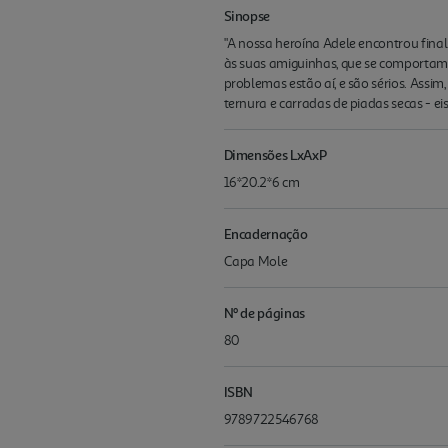
Sinopse
"A nossa heroína Adele encontrou fina
às suas amiguinhas, que se comportam c
problemas estão aí, e são sérios. Assi
ternura e carradas de piadas secas - eis
Dimensões LxAxP
16*20.2*6 cm
Encadernação
Capa Mole
Nº de páginas
80
ISBN
9789722546768