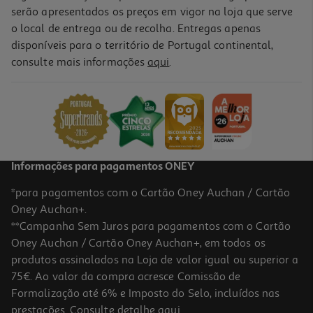
serão apresentados os preços em vigor na loja que serve
o local de entrega ou de recolha. Entregas apenas
disponíveis para o território de Portugal continental,
consulte mais informações
aqui
.
Luz Nuvem Wednesday
19.99 €/un
Price reduced from
to
29,99 €
19,99 €
Promoção
Informações para pagamentos ONEY
*para pagamentos com o Cartão Oney Auchan / Cartão
Oney Auchan+.
**Campanha Sem Juros para pagamentos com o Cartão
Oney Auchan / Cartão Oney Auchan+, em todos os
produtos assinalados na Loja de valor igual ou superior a
75€. Ao valor da compra acresce Comissão de
Formalização até 6% e Imposto do Selo, incluídos nas
prestações. Consulte detalhe
aqui
.