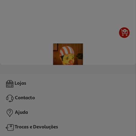
Máscara C/ Luz One Piece Buggy
Lojas
32.99 €/un
Contacto
32,99 €
Ajuda
Trocas e Devoluções