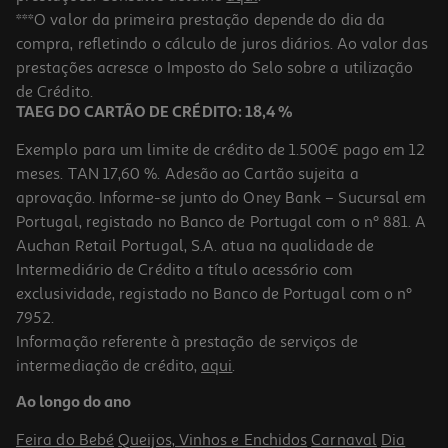
Candeeiro Icons Super Mario
***O valor da primeira prestação depende do dia da
compra, refletindo o cálculo de juros diários. Ao valor das
32.99 €/un
prestações acresce o Imposto do Selo sobre a utilização
32,99 €
de Crédito.
TAEG DO CARTÃO DE CRÉDITO: 18,4 %
Exemplo para um limite de crédito de 1.500€ pago em 12
meses. TAN 17,60 %. Adesão ao Cartão sujeita a
aprovação. Informe-se junto do Oney Bank – Sucursal em
Portugal, registado no Banco de Portugal com o nº 881. A
Auchan Retail Portugal, S.A. atua na qualidade de
Intermediário de Crédito a título acessório com
exclusividade, registado no Banco de Portugal com o nº
7952.
Informação referente à prestação de serviços de
intermediação de crédito,
aqui
.
Icons Light Super Mario Bros
Ao longo do ano
32.99 €/un
Feira do Bebé
Queijos, Vinhos e Enchidos
Carnaval
Dia
32,99 €