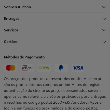
Sobre a Auchan
Entregas
-24%
Serviços
Cartões
Mini Candeeiro Wednesday
12.99 €/un
Métodos de Pagamento
Price reduced from
to
16,99 €
12,99 €
Promoção
Os preços dos produtos apresentados no site Auchan.pt
são os praticados nas compras online. Antes do registo e
autenticação do cliente os preços apresentados servem
apenas como referência e são os praticados para entregas
e recolhas no código postal 2650-435 Amadora. Após o
login e em função da proximidade e do código postal,
-33%