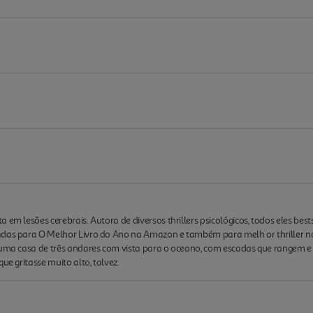
em lesões cerebrais. Autora de diversos thrillers psicológicos, todos eles best
nadas para O Melhor Livro do Ano na Amazon e também para melh or thriller 
 numa casa de três andares com vista para o oceano, com escadas que rangem
ue gritasse muito alto, talvez.