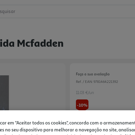
squisar
eida Mcfadden
Faça a sua avaliação
Ref. / EAN:
9781464221392
11.03 €/un
-10%
12,25 €
PVP de editor
icar em "Aceitar todos os cookies", concorda com o armazenamen
11,03 €
es no seu dispositivo para melhorar a navegação no site, analisa