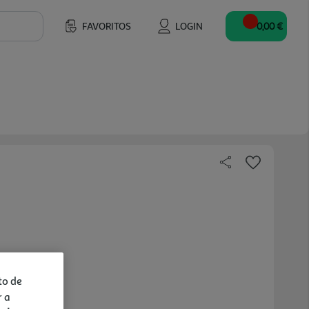
FAVORITOS
LOGIN
0,00 €
to de
r a