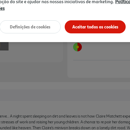
zação do site e ajudar nas nossas iniciativas de marketing.
Polític
Notas de preparação
ies
Definições de cookies
Aceitar todos os cookies
erve... A night spent sleeping on dirt and leaves is not how Claire Matchett exp
 stresses of work and raising her young children. A chance to re pair her dama
sounded like heaven. Then Claire's minivan breaks down on a lonely dirt road. W