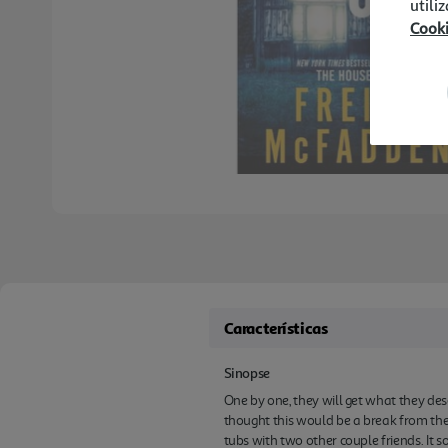
utili
Cook
Características
Sinopse
One by one, they will get what they des
thought this would be a break from the
tubs with two other couple friends. It 