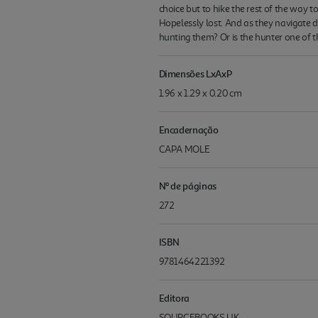
choice but to hike the rest of the way to
Hopelessly lost. And as they navigate 
hunting them? Or is the hunter one of 
Dimensões LxAxP
1.96 x 1.29 x 0.20 cm
Encadernação
CAPA MOLE
Nº de páginas
272
ISBN
9781464221392
Editora
SOURCEBOOKS UK