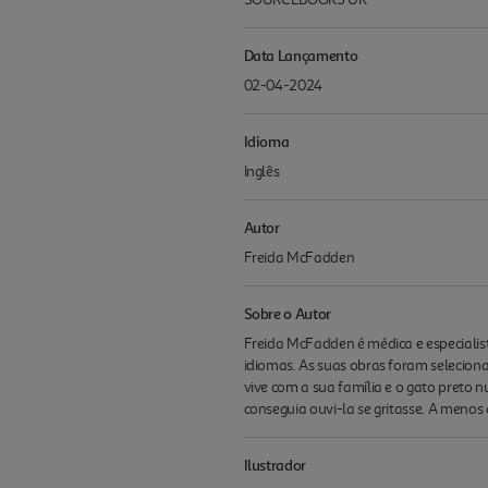
Data Lançamento
02-04-2024
Idioma
Inglês
Autor
Freida McFadden
Sobre o Autor
Freida McFadden é médica e especialista 
idiomas. As suas obras foram selecio
vive com a sua família e o gato preto
conseguia ouvi-la se gritasse. A menos q
Ilustrador