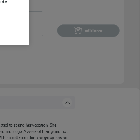
a de
adicionar
ected to spend her vacation. She
ged marriage. A week of hiking and hot
ith no cell reception, the group has no