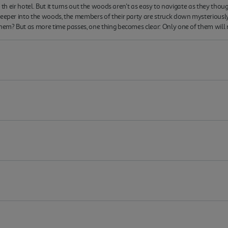
 th eir hotel. But it turns out the woods aren't as easy to navigate as they though
deeper into the woods, the members of their party are struck down mysteriousl
them? But as more time passes, one thing becomes clear: Only one of them will 