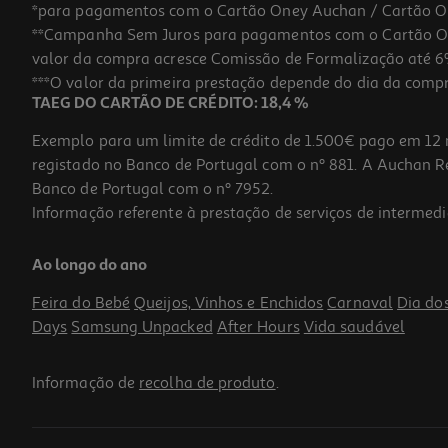
*para pagamentos com o Cartão Oney Auchan / Cartão O
**Campanha Sem Juros para pagamentos com o Cartão Oney
valor da compra acresce Comissão de Formalização até 6%
***O valor da primeira prestação depende do dia da compra,
TAEG DO CARTÃO DE CRÉDITO: 18,4 %
Exemplo para um limite de crédito de 1.500€ pago em 12 
registado no Banco de Portugal com o nº 881. A Auchan Ret
Banco de Portugal com o nº 7952.
Informação referente à prestação de serviços de intermedi
Ao longo do ano
Feira do Bebé
Queijos, Vinhos e Enchidos
Carnaval
Dia do
Days
Samsung Unpacked
After Hours
Vida saudável
Informação de
recolha de produto
.