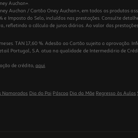
ney Auchan+.
 Auchan / Cartão Oney Auchan+, em todos os produtos assina
 e Imposto do Selo, incluídos nas prestações. Consulte detal
 refletindo o cálculo de juros diários. Ao valor das prestações
meses. TAN 17,60 %. Adesão ao Cartão sujeita a aprovação. In
ail Portugal, S.A. atua na qualidade de Intermediário de Crédi
ação de crédito,
aqui
.
s Namorados
Dia do Pai
Páscoa
Dia da Mãe
Regresso às Aulas