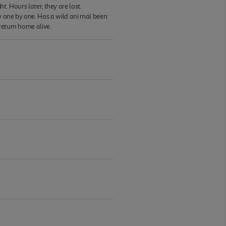
t. Hours later, they are lost.
y one by one. Has a wild ani mal been
return home alive.