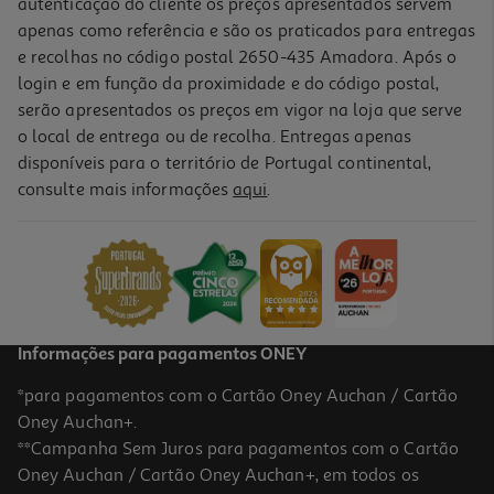
autenticação do cliente os preços apresentados servem
apenas como referência e são os praticados para entregas
e recolhas no código postal 2650-435 Amadora. Após o
login e em função da proximidade e do código postal,
-10%
serão apresentados os preços em vigor na loja que serve
o local de entrega ou de recolha. Entregas apenas
disponíveis para o território de Portugal continental,
consulte mais informações
aqui
.
Livro O Livro De Azrael De Amber V. Nicole
26.91 €/un
29,90 €
PVP de editor
26,91 €
Informações para pagamentos ONEY
*para pagamentos com o Cartão Oney Auchan / Cartão
Oney Auchan+.
**Campanha Sem Juros para pagamentos com o Cartão
Oney Auchan / Cartão Oney Auchan+, em todos os