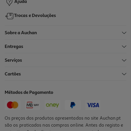
Ajuda
Trocas e Devoluções
Sobre a Auchan
Entregas
-30%
Serviços
Cartões
Livro Powerless De Lauren Roberts
13.99 €/un
Métodos de Pagamento
19,99 €
PVP de editor
13,99 €
Os preços dos produtos apresentados no site Auchan.pt
são os praticados nas compras online. Antes do registo e