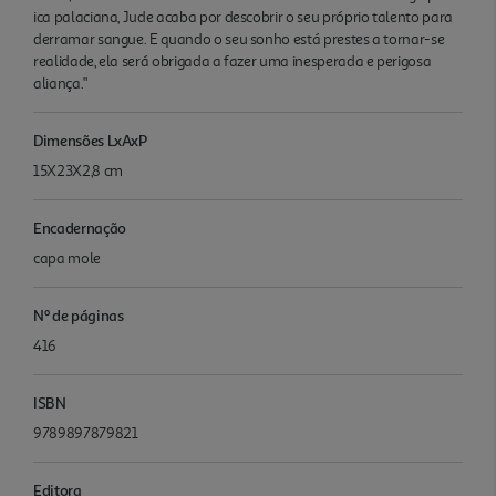
ica palaciana, Jude acaba por descobrir o seu próprio talento para
derramar sangue. E quando o seu sonho está prestes a tornar-se
realidade, ela será obrigada a fazer uma inesperada e perigosa
aliança."
Dimensões LxAxP
15X23X2,8 cm
Encadernação
capa mole
Nº de páginas
416
ISBN
9789897879821
Editora