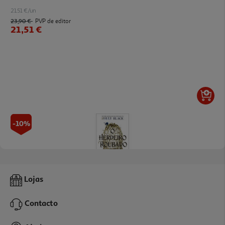
21.51 €/un
23,90 €
PVP de editor
21,51 €
-10%
Livro O Herdeiro Roubado De Holly Black
Lojas
17.87 €/un
19,85 €
PVP de editor
Contacto
17,87 €