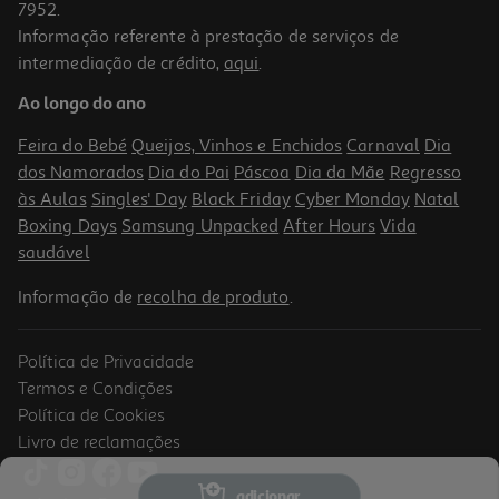
7952.
Informação referente à prestação de serviços de
intermediação de crédito,
aqui
.
Ao longo do ano
Feira do Bebé
Queijos, Vinhos e Enchidos
Carnaval
Dia
dos Namorados
Dia do Pai
Páscoa
Dia da Mãe
Regresso
às Aulas
Singles' Day
Black Friday
Cyber Monday
Natal
Boxing Days
Samsung Unpacked
After Hours
Vida
saudável
Informação de
recolha de produto
.
Política de Privacidade
Termos e Condições
Política de Cookies
Livro de reclamações
adicionar