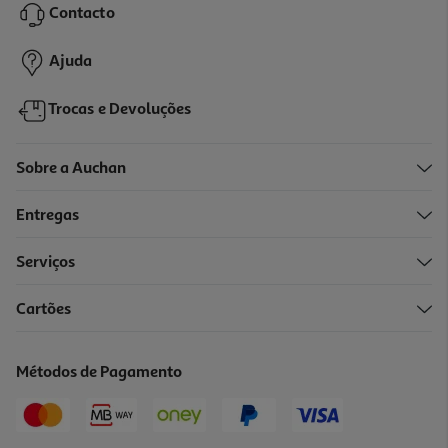
Contacto
7,99 €
Ajuda
Trocas e Devoluções
Sobre a Auchan
Entregas
Serviços
Cartões
Asa Baquelite Actuel Para Panelas Pressão 22cm 6l / 24cm 8l
2.29 €/un
Métodos de Pagamento
2,29 €