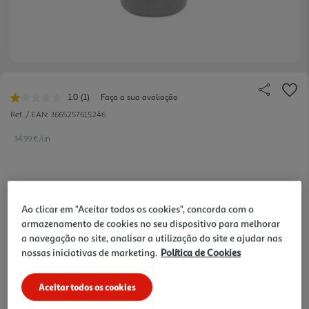
1.0
(1)
Faça a sua avaliação
Leu
uma
Ref. / EAN:
3665257615246
avaliação.
Link
34.99 €/un
para
a
mesma
página.
34,99 €
Ao clicar em "Aceitar todos os cookies", concorda com o
armazenamento de cookies no seu dispositivo para melhorar
Notas de preparação
a navegação no site, analisar a utilização do site e ajudar nas
nossas iniciativas de marketing.
Política de Cookies
Aceitar todos os cookies