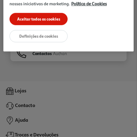
nossas iniciativas de marketing.
Política de Cookies
Ir para
Homepage
Aceitar todos os cookies
Veja os nossos
Folhetos
Definições de cookies
Contactos
Auchan
Lojas
Contacto
Ajuda
Trocas e Devoluções