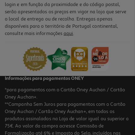
login e em função da proximidade e do código postal,
serão apresentados os preços em vigor na loja que serve
o local de entrega ou de recolha. Entregas apenas
disponíveis para o território de Portugal continental,
consulte mais informações
aqui
.
Informações para pagamentos ONEY
*para pagamentos com o Cartão Oney Auchan / Cartão
Oney Auchan+.
**Campanha Sem Juros para pagamentos com o Cartão
Oney Auchan / Cartão Oney Auchan+, em todos os
produtos assinalados na Loja de valor igual ou superior a
75€. Ao valor da compra acresce Comissão de
Formalização até 6% e Imposto do Selo, incluídos nas