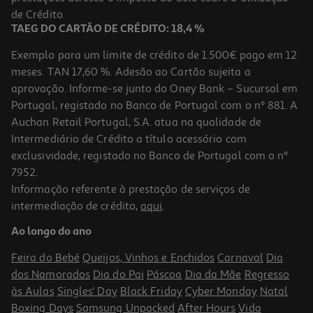
de Crédito.
TAEG DO CARTÃO DE CRÉDITO: 18,4 %
Exemplo para um limite de crédito de 1.500€ pago em 12
meses. TAN 17,60 %. Adesão ao Cartão sujeita a
aprovação. Informe-se junto do Oney Bank – Sucursal em
Portugal, registado no Banco de Portugal com o nº 881. A
Auchan Retail Portugal, S.A. atua na qualidade de
Intermediário de Crédito a título acessório com
exclusividade, registado no Banco de Portugal com o nº
7952.
Informação referente à prestação de serviços de
intermediação de crédito,
aqui
.
Ao longo do ano
Feira do Bebé
Queijos, Vinhos e Enchidos
Carnaval
Dia
dos Namorados
Dia do Pai
Páscoa
Dia da Mãe
Regresso
às Aulas
Singles' Day
Black Friday
Cyber Monday
Natal
Boxing Days
Samsung Unpacked
After Hours
Vida