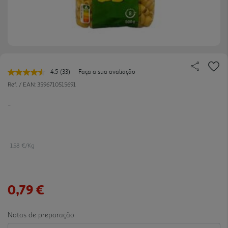
4.5
(33)
Faça a sua avaliação
Leu
33
Ref. / EAN:
3596710515691
avaliações.
Link
-
para
a
mesma
página.
1.58 €/Kg
0,79 €
Notas de preparação