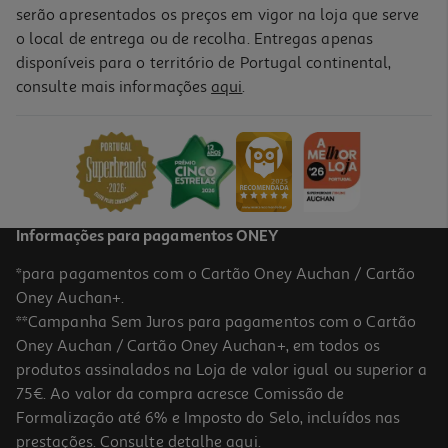
serão apresentados os preços em vigor na loja que serve
o local de entrega ou de recolha. Entregas apenas
disponíveis para o território de Portugal continental,
consulte mais informações
aqui
.
Puzzle Tower Bridge Clementoni 1000 Peças
9.74 €/un
Price reduced from
to
12,99 €
9,74 €
Promoção
Informações para pagamentos ONEY
*para pagamentos com o Cartão Oney Auchan / Cartão
Oney Auchan+.
**Campanha Sem Juros para pagamentos com o Cartão
Oney Auchan / Cartão Oney Auchan+, em todos os
-25%
produtos assinalados na Loja de valor igual ou superior a
75€. Ao valor da compra acresce Comissão de
Formalização até 6% e Imposto do Selo, incluídos nas
prestações. Consulte detalhe
aqui
.