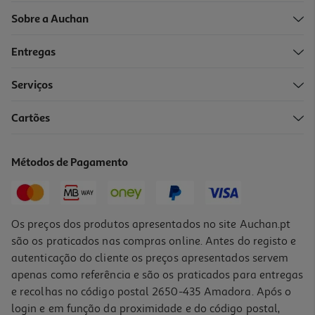
Sobre a Auchan
Entregas
-25%
Serviços
Cartões
Puzzle Clementoni Mont Saint-Michel 1000 Peças
9.74 €/un
Métodos de Pagamento
Price reduced from
to
12,99 €
9,74 €
Promoção
Os preços dos produtos apresentados no site Auchan.pt
são os praticados nas compras online. Antes do registo e
autenticação do cliente os preços apresentados servem
apenas como referência e são os praticados para entregas
e recolhas no código postal 2650-435 Amadora. Após o
login e em função da proximidade e do código postal,
-25%