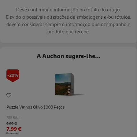
Deve confirmar a informação no rótulo do artigo.
Devido a possíveis alterações de embalagens e/ou rótulos,
deverá considerar sempre a informação que acompanha o
produto que recebe.
A Auchan sugere-lhe...
-20%
Puzzle Vinhas Olivo 1000 Peças
7.99 €/un
Price reduced from
to
9,99 €
7,99 €
Promoção