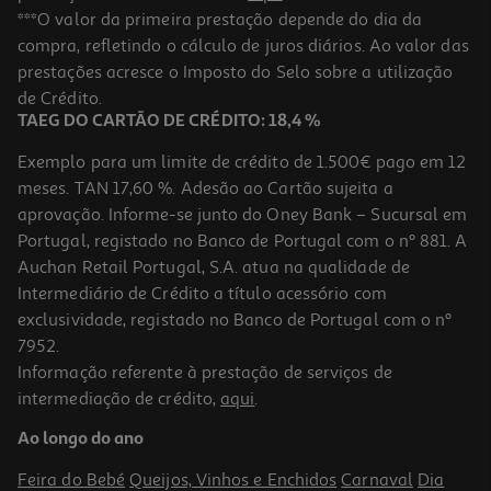
Puzzle Horses Clementoni 1000 Peças
***O valor da primeira prestação depende do dia da
compra, refletindo o cálculo de juros diários. Ao valor das
9.74 €/un
Price reduced from
to
prestações acresce o Imposto do Selo sobre a utilização
12,99 €
9,74 €
de Crédito.
Promoção
TAEG DO CARTÃO DE CRÉDITO: 18,4 %
Exemplo para um limite de crédito de 1.500€ pago em 12
meses. TAN 17,60 %. Adesão ao Cartão sujeita a
aprovação. Informe-se junto do Oney Bank – Sucursal em
Portugal, registado no Banco de Portugal com o nº 881. A
Auchan Retail Portugal, S.A. atua na qualidade de
Intermediário de Crédito a título acessório com
-25%
exclusividade, registado no Banco de Portugal com o nº
7952.
Informação referente à prestação de serviços de
intermediação de crédito,
aqui
.
Puzzle Coliseum Clementoni Sunrise 3000 Peças
Ao longo do ano
18.74 €/un
Price reduced from
to
24,99 €
Feira do Bebé
Queijos, Vinhos e Enchidos
Carnaval
Dia
18,74 €