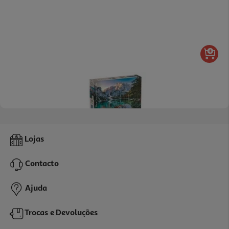
Puzzle Clementoni Lake Braies 1000 Peças
Lojas
12.99 €/un
Contacto
12,99 €
Ajuda
Trocas e Devoluções