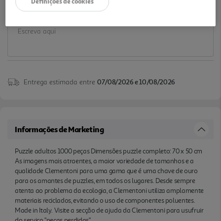
Definições de cookies
Notas de preparação
Entrega estimada entre
07/08/2026 e 10/08/2026
Informações de Marketing
Puzzle adultos 1000 peças Dimensões puzzle completo: 70 x 50 cm
As imagens mais atraentes, a maior variedade de tamanhos e a
qualidade Clementoni para uma gama que é uma chave de ouro
para os amantes de puzzles, em todos os lugares. Desde sempre
atenta ao problema da ecologia, a Clementoni utiliza amplamente
materiais reciclados, evitando o uso de componentes poluentes.
Made in Italy. Visite a secção de ajuda da Clementoni para usufruir
do serviço "peças perdidas"