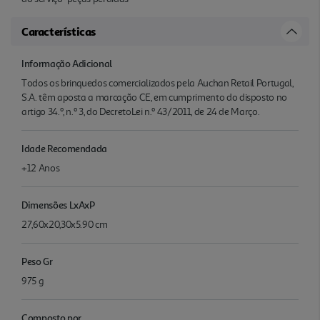
Características
Informação Adicional
Todos os brinquedos comercializados pela Auchan Retail Portugal,
S.A. têm aposta a marcação CE, em cumprimento do disposto no
artigo 34.º, n.º 3, do DecretoLei n.º 43/2011, de 24 de Março.
Idade Recomendada
+12 Anos
Dimensões LxAxP
27,60x20,30x5.90 cm
Peso Gr
975 g
Composto por