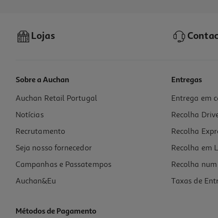
-10%
Lojas
Contac
Sobre a Auchan
Entregas
Auchan Retail Portugal
Entrega em c
Livro O Grande Livro De Atividades Com Tablet - Iniciação Á Matemáti
Notícias
Recolha Driv
12.59 €/un
13,99 €
PVP de editor
Recrutamento
Recolha Expr
12,59 €
Seja nosso fornecedor
Recolha em L
Campanhas e Passatempos
Recolha num 
Auchan&Eu
Taxas de Ent
Métodos de Pagamento
-10%