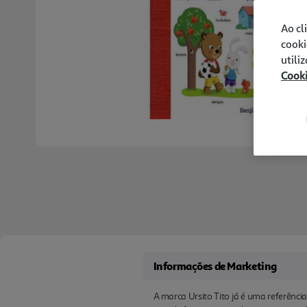
Ao cl
cooki
utili
Cook
Informações de Marketing
A marca Ursito Tito já é uma referênci