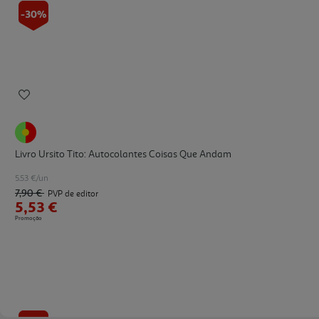
-30%
Livro Ursito Tito: Autocolantes Coisas Que Andam
5.53 €/un
7,90 €
PVP de editor
5,53 €
Promoção