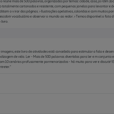
eúne mais de 500 palavras, organizadas por temas: cidade, casa, ja rdim zoológi
ro totalmente cartonados e resistente, com pequenas janelas para levantar e de
ilitam o v irar das páginas. > Ilustrações apelativas, coloridas e com muitos
scobrir vocabulário e observar o mundo ao redor. > Temos disponível o fato de
livro.
imagens, este livro de atividades está concebido para estimular a fala e desen
zagem de vida. Ler - Mais de 500 palavras divertidas para ler e m conjunto e 
 Com 10 cenários profusamente pormenorizados - há muito para ver e discutir! 
treter."