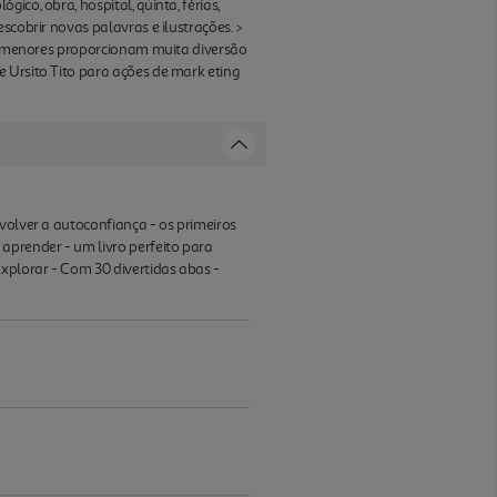
co, obra, hospital, quinta, férias,
scobrir novas palavras e ilustrações. >
 pormenores proporcionam muita diversão
 Ursito Tito para ações de mark eting
volver a autoconfiança - os primeiros
aprender - um livro perfeito para
Explorar - Com 30 divertidas abas -