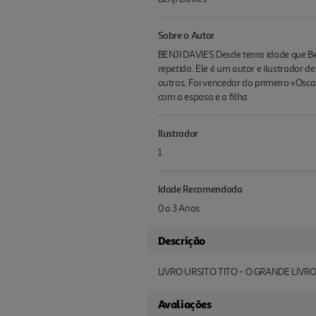
Sobre o Autor
BENJI DAVIES Desde tenra idade que Be
repetida. Ele é um autor e ilustrador d
outros. Foi vencedor do primeiro «Osca
com a esposa e a filha
Ilustrador
1
Idade Recomendada
0 a 3 Anos
Descrição
LIVRO URSITO TITO - O GRANDE LIVR
Avaliações