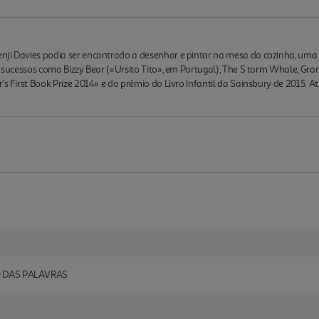
nji Davies podia ser encontrado a desenhar e pintar na mesa da cozinha, uma 
e sucessos como Bizzy Bear («Ursito Tito», em Portugal), The S torm Whale, Gran
r's First Book Prize 2014» e do prémio do Livro Infantil da Sainsbury de 2015.
O DAS PALAVRAS