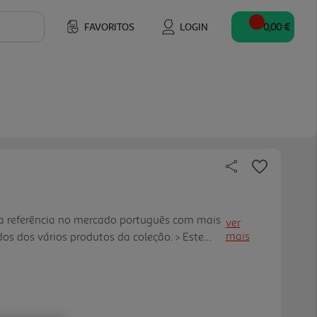
FAVORITOS
LOGIN
0,00 €
ma referência no mercado português com mais
ver
mais
os dos vários produtos da coleção. > Este
totalmente cartonado reúne mais de 500
mas: cidade, casa, ja rdim zoológico, obra,
êndio, fundo do mar, desporto. > Livro
istente, com pequenas janelas para levantar