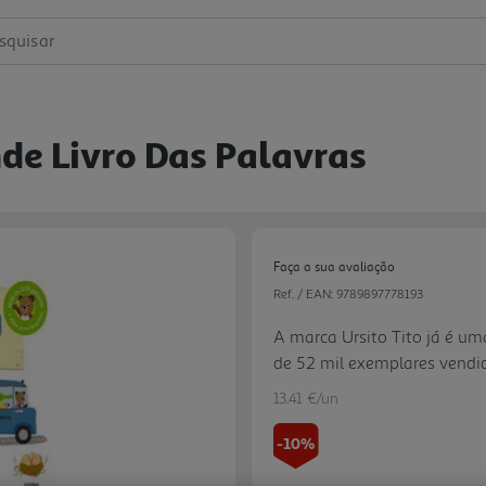
squisar
nde Livro Das Palavras
Faça a sua avaliação
Ref. / EAN:
9789897778193
A marca Ursito Tito já é u
de 52 mil exemplares vendid
livro de grande formato e 
13.41 €/un
palavras, organizadas por te
hospital, quinta, férias, inc
-10%
totalmente cartonados e res