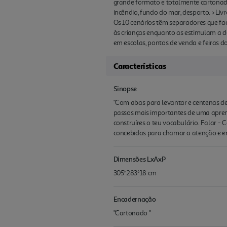
grande formato e totalmente cartonado r
incêndio, fundo do mar, desporto. > Liv
Os 10 cenários têm separadores que fac
às crianças enquanto as estimulam a de
em escolas, pontos de venda e feiras do 
Características
Sinopse
"Com abas para levantar e centenas de 
passos mais importantes de uma aprendi
construíres o teu vocabulário. Falar -
concebidas para chamar a atenção e en
Dimensões LxAxP
305*283*18 cm
Encadernação
"Cartonado "