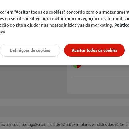
e descobrir novas palavras e
14,90 €
PVP de editor
13,41 €
separadores que facilitam o v
icar em "Aceitar todos os cookies", concorda com o armazenamen
coloridas e com muitos por
es no seu dispositivo para melhorar a navegação no site, analisa
crianças enquanto as estimu
Notas de preparação
zação do site e ajudar nas nossas iniciativas de marketing.
Polític
mundo ao redor. > Temos dis
ies
mark eting em escolas, ponto
Definições de cookies
Aceitar todos os cookies
a no mercado português com mais de 52 mil exemplares vendidos dos vários prod