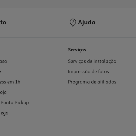
to
Ajuda
Serviços
asa
Serviços de instalação
ca E Primeiras Palavras
e
Impressão de fotos
ess em 1h
Programa de afiliados
oja
Ponto Pickup
rega