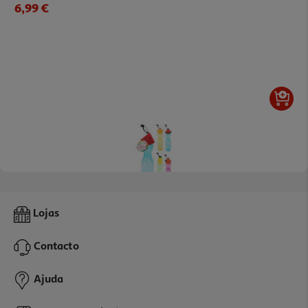
6,99 €
Garrafa De Água 500ml Cores Sortidas
Lojas
2.49 €/un
Contacto
2,49 €
Ajuda