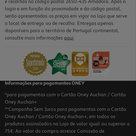
e recolhas no código postal 2650-435 Amadora. Após o
login e em função da proximidade e do código postal,
serão apresentados os preços em vigor na loja que serve
o local de entrega ou de recolha. Entregas apenas
disponíveis para o território de Portugal continental,
4.5
(2)
consulte mais informações
aqui
.
Suporte Para Rolo De Cozinha Actuel Em Inox
2.49 €/un
2,49 €
Informações para pagamentos ONEY
*para pagamentos com o Cartão Oney Auchan / Cartão
Oney Auchan+.
**Campanha Sem Juros para pagamentos com o Cartão
Oney Auchan / Cartão Oney Auchan+, em todos os
produtos assinalados na Loja de valor igual ou superior a
75€. Ao valor da compra acresce Comissão de