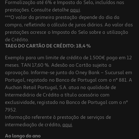
Formalização até 6% e Imposto do Selo, incluídos nas
prestações. Consulte detalhe
aqui
.
Estante De Cozinha Actuel Em Metal Preto 23x23x20.5cm
***O valor da primeira prestação depende do dia da
compra, refletindo o cálculo de juros diários. Ao valor das
6.99 €/un
prestações acresce o Imposto do Selo sobre a utilização
6,99 €
de Crédito.
TAEG DO CARTÃO DE CRÉDITO: 18,4 %
Exemplo para um limite de crédito de 1.500€ pago em 12
meses. TAN 17,60 %. Adesão ao Cartão sujeita a
aprovação. Informe-se junto do Oney Bank – Sucursal em
Portugal, registado no Banco de Portugal com o nº 881. A
Auchan Retail Portugal, S.A. atua na qualidade de
Intermediário de Crédito a título acessório com
exclusividade, registado no Banco de Portugal com o nº
7952.
Informação referente à prestação de serviços de
4.5
(2)
intermediação de crédito,
aqui
.
Arrumação Para Frigorifico Actuel Tamanho M 32.8x14.7x7.9cm
Ao longo do ano
3.49 €/un