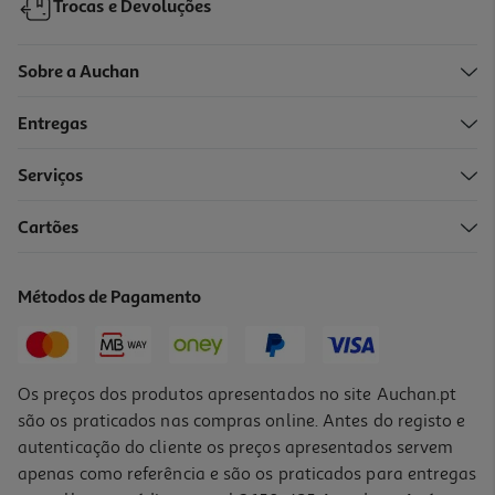
Trocas e Devoluções
Sobre a Auchan
Entregas
-28%
Serviços
Cartões
Caixa Para Pão Em Plástico Actuel Com Tampa Em Madeira
37x22.5x14cm
17.99 €/un
Métodos de Pagamento
Price reduced from
to
24,99 €
17,99 €
Promoção
Os preços dos produtos apresentados no site Auchan.pt
são os praticados nas compras online. Antes do registo e
autenticação do cliente os preços apresentados servem
apenas como referência e são os praticados para entregas