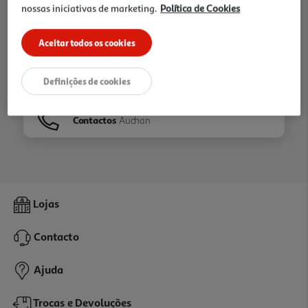
nossas iniciativas de marketing.
Política de Cookies
Ir para
Homepage
Aceitar todos os cookies
Veja os nossos
Folhetos
Definições de cookies
Contactos
Auchan
Lojas
Contacto
Ajuda
Trocas e Devoluções