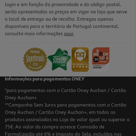
login e em função da proximidade e do código postal,
serão apresentados os preços em vigor na loja que serve
o local de entrega ou de recolha. Entregas apenas
disponíveis para o território de Portugal continental,
consulte mais informações
aqui
.
Informações para pagamentos ONEY
*para pagamentos com o Cartão Oney Auchan / Cartão
Oney Auchan+.
**Campanha Sem Juros para pagamentos com o Cartão
Oney Auchan / Cartão Oney Auchan+, em todos os
produtos assinalados na Loja de valor igual ou superior a
75€. Ao valor da compra acresce Comissão de
Formalização até 6% e Imposto do Selo, incluídos nas