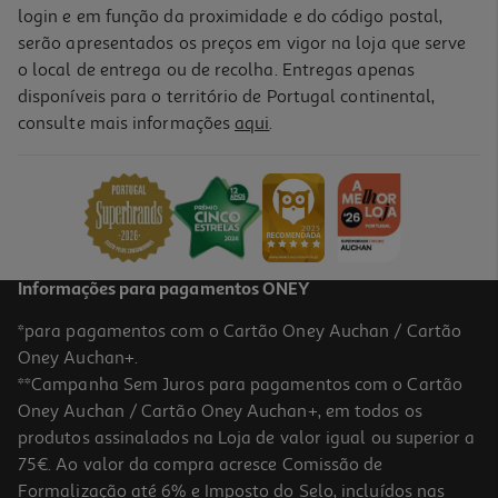
login e em função da proximidade e do código postal,
serão apresentados os preços em vigor na loja que serve
o local de entrega ou de recolha. Entregas apenas
disponíveis para o território de Portugal continental,
consulte mais informações
aqui
.
Informações para pagamentos ONEY
*para pagamentos com o Cartão Oney Auchan / Cartão
Oney Auchan+.
**Campanha Sem Juros para pagamentos com o Cartão
Oney Auchan / Cartão Oney Auchan+, em todos os
produtos assinalados na Loja de valor igual ou superior a
75€. Ao valor da compra acresce Comissão de
Formalização até 6% e Imposto do Selo, incluídos nas