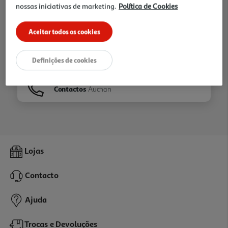
nossas iniciativas de marketing.
Política de Cookies
Ir para
Homepage
Aceitar todos os cookies
Veja os nossos
Folhetos
Definições de cookies
Contactos
Auchan
Lojas
Contacto
Ajuda
Trocas e Devoluções