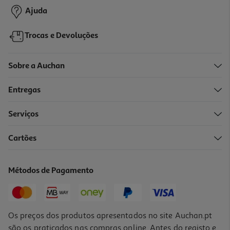
Ajuda
Trocas e Devoluções
Sobre a Auchan
Entregas
-10%
Serviços
Cartões
Livro 300% Stitch - Colorir
16.11 €/un
Métodos de Pagamento
17,90 €
PVP de editor
16,11 €
Os preços dos produtos apresentados no site Auchan.pt
são os praticados nas compras online. Antes do registo e