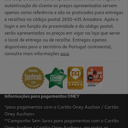
autenticação do cliente os preços apresentados servem
apenas como referência e são os praticados para entregas
e recolhas no código postal 2650-435 Amadora. Após o
login e em função da proximidade e do código postal,
-10%
serão apresentados os preços em vigor na loja que serve
o local de entrega ou de recolha. Entregas apenas
disponíveis para o território de Portugal continental,
consulte mais informações
aqui
.
Livro Stitch - Melhores Amigos Para Sempre!
10.71 €/un
11,90 €
PVP de editor
10,71 €
Informações para pagamentos ONEY
*para pagamentos com o Cartão Oney Auchan / Cartão
Oney Auchan+.
**Campanha Sem Juros para pagamentos com o Cartão
Oney Auchan / Cartão Oney Auchan+, em todos os