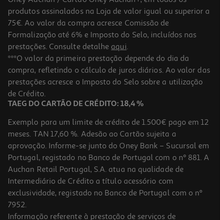
-10%
produtos assinalados na Loja de valor igual ou superior a
75€. Ao valor da compra acresce Comissão de
Formalização até 6% e Imposto do Selo, incluídos nas
prestações. Consulte detalhe
aqui
.
Livro Stitch: Super Fixe Tapete Para Colorir Disney
***O valor da primeira prestação depende do dia da
compra, refletindo o cálculo de juros diários. Ao valor das
11.61 €/un
prestações acresce o Imposto do Selo sobre a utilização
12,90 €
PVP de editor
11,61 €
de Crédito.
TAEG DO CARTÃO DE CRÉDITO: 18,4 %
Exemplo para um limite de crédito de 1.500€ pago em 12
meses. TAN 17,60 %. Adesão ao Cartão sujeita a
aprovação. Informe-se junto do Oney Bank – Sucursal em
Portugal, registado no Banco de Portugal com o nº 881. A
Auchan Retail Portugal, S.A. atua na qualidade de
Intermediário de Crédito a título acessório com
-10%
exclusividade, registado no Banco de Portugal com o nº
7952.
Informação referente à prestação de serviços de