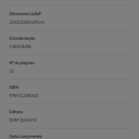
Dimensões LxAxP
25,40 20,00 4,00 cm
Encadernação
CAPA DURA
Nº de páginas
10
ISBN
9789722081610
Editora
DOM QUIXOTE
Data Lançamento