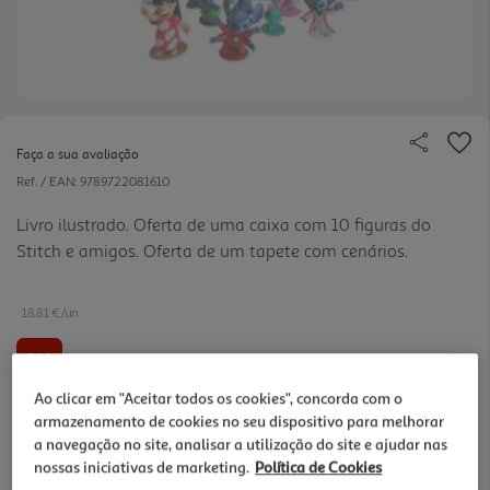
Faça a sua avaliação
Ref. / EAN:
9789722081610
Livro ilustrado. Oferta de uma caixa com 10 figuras do
Stitch e amigos. Oferta de um tapete com cenários.
18.81 €/un
-10%
Ao clicar em "Aceitar todos os cookies", concorda com o
20,90 €
PVP de editor
armazenamento de cookies no seu dispositivo para melhorar
18,81 €
a navegação no site, analisar a utilização do site e ajudar nas
nossas iniciativas de marketing.
Política de Cookies
Notas de preparação