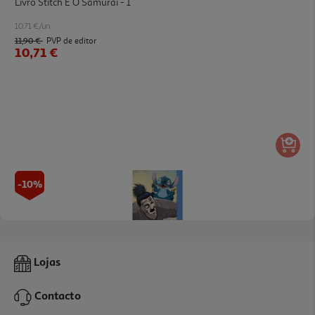
Livro Stitch E O Samurai - 1
10.71 €/un
11,90 €
PVP de editor
10,71 €
-10%
Livro Stitch E O Samurai - 2
Lojas
10.71 €/un
11,90 €
PVP de editor
Contacto
10,71 €