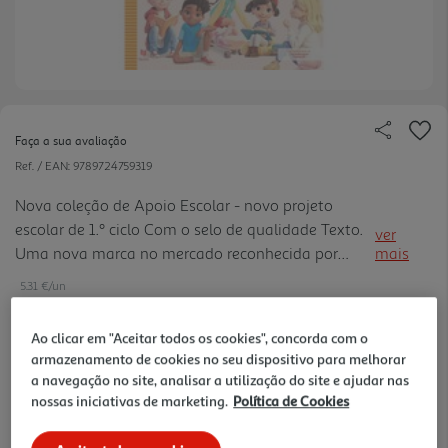
Faça a sua avaliação
Ref. / EAN:
9789724759319
Nova coleção de Apoio Escolar - novo projeto
escolar de 1.º ciclo Com o selo de qualidade Texto.
ver
Uma nova marca no mercado reconhecida por
mais
professores
5.31 €/un
-10%
Ao clicar em "Aceitar todos os cookies", concorda com o
armazenamento de cookies no seu dispositivo para melhorar
5,90 €
PVP de editor
a navegação no site, analisar a utilização do site e ajudar nas
5,31 €
nossas iniciativas de marketing.
Política de Cookies
Notas de preparação