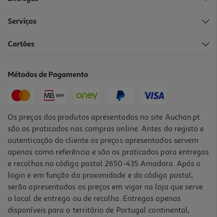
Serviços
Cartões
Livro Aprendo Com Cartas Atividades - Gramática 1º E 2º Anos
11.68 €/un
Métodos de Pagamento
12,98 €
PVP de editor
11,68 €
Os preços dos produtos apresentados no site Auchan.pt
são os praticados nas compras online. Antes do registo e
autenticação do cliente os preços apresentados servem
apenas como referência e são os praticados para entregas
e recolhas no código postal 2650-435 Amadora. Após o
login e em função da proximidade e do código postal,
-10%
serão apresentados os preços em vigor na loja que serve
o local de entrega ou de recolha. Entregas apenas
disponíveis para o território de Portugal continental,