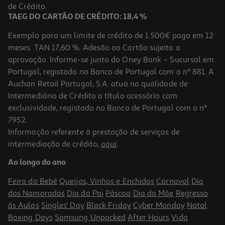
5,94 €
de Crédito.
TAEG DO CARTÃO DE CRÉDITO: 18,4 %
Exemplo para um limite de crédito de 1.500€ pago em 12
meses. TAN 17,60 %. Adesão ao Cartão sujeita a
aprovação. Informe-se junto do Oney Bank – Sucursal em
Portugal, registado no Banco de Portugal com o nº 881. A
Auchan Retail Portugal, S.A. atua na qualidade de
Intermediário de Crédito a título acessório com
exclusividade, registado no Banco de Portugal com o nº
7952.
Informação referente à prestação de serviços de
intermediação de crédito,
aqui
.
Livro Vamos! - Aprendo A Resolver Problemas - 2.º Ano
Ao longo do ano
5.94 €/un
5,90 €
PVP de editor
Feira do Bebé
Queijos, Vinhos e Enchidos
Carnaval
Dia
5,94 €
dos Namorados
Dia do Pai
Páscoa
Dia da Mãe
Regresso
às Aulas
Singles' Day
Black Friday
Cyber Monday
Natal
Boxing Days
Samsung Unpacked
After Hours
Vida