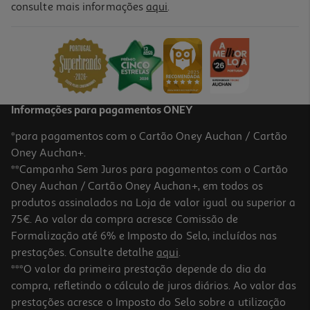
consulte mais informações
aqui
.
Livro Max Fichas De Avaliação 1º Ano
10.71 €/un
11,90 €
PVP de editor
10,71 €
Informações para pagamentos ONEY
*para pagamentos com o Cartão Oney Auchan / Cartão
Oney Auchan+.
**Campanha Sem Juros para pagamentos com o Cartão
Oney Auchan / Cartão Oney Auchan+, em todos os
produtos assinalados na Loja de valor igual ou superior a
75€. Ao valor da compra acresce Comissão de
Formalização até 6% e Imposto do Selo, incluídos nas
prestações. Consulte detalhe
aqui
.
Livro Vamos! - Aprendo A Resolver Problemas - 1.º Ano
***O valor da primeira prestação depende do dia da
compra, refletindo o cálculo de juros diários. Ao valor das
5.94 €/un
prestações acresce o Imposto do Selo sobre a utilização
5,90 €
PVP de editor