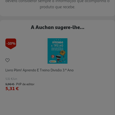
deverá considerar sempre a informação que acompanha o
produto que recebe.
A Auchan sugere-lhe...
-10%
Livro Plim! Aprendo E Treino Divisão 3.º Ano
5.31 €/un
5,90 €
PVP de editor
5,31 €