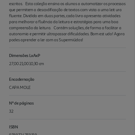
escritos. Esta coleção ensina os alunos a automatizar os processos
que permitem a descodificação de textos com vista a uma leit ura
fluente. Dividido em duas partes, cada livro apresenta atividades
para melhorar a fluência da leitura e estratégias para uma boa
compreensão da leitura. Contém soluções, de forma a facilitar a
autonomia e permitir ultrapassar dificuldades. Bom est udo! Agora
podes aprender a ler com os Supermiúdos!
Dimensões LxAxP
27,00 21,00 10,30 cm
Encadernação
CAPA MOLE
Nº de páginas
32
ISBN