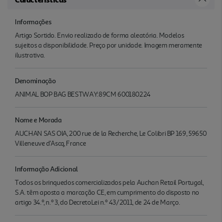
Informações
Artigo Sortido. Envio realizado de forma aleatória. Modelos
sujeitos a disponibilidade. Preço por unidade. Imagem meramente
ilustrativa.
Denominação
ANIMAL BOP BAG BESTWAY:89CM 600180224
Nome e Morada
AUCHAN SAS OIA, 200 rue de la Recherche, Le Colibri BP 169, 59650
Villeneuve d'Ascq, France
Informação Adicional
Todos os brinquedos comercializados pela Auchan Retail Portugal,
S.A. têm aposta a marcação CE, em cumprimento do disposto no
artigo 34.º, n.º 3, do DecretoLei n.º 43/2011, de 24 de Março.