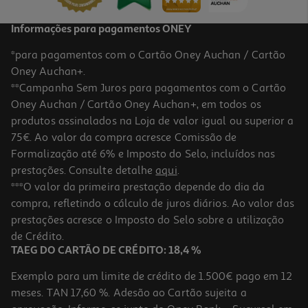
Informações para pagamentos ONEY
*para pagamentos com o Cartão Oney Auchan / Cartão
Oney Auchan+.
**Campanha Sem Juros para pagamentos com o Cartão
Oney Auchan / Cartão Oney Auchan+, em todos os
produtos assinalados na Loja de valor igual ou superior a
75€. Ao valor da compra acresce Comissão de
Formalização até 6% e Imposto do Selo, incluídos nas
prestações. Consulte detalhe
aqui
.
Barco Frozen 112cm
***O valor da primeira prestação depende do dia da
compra, refletindo o cálculo de juros diários. Ao valor das
11.99 €/un
prestações acresce o Imposto do Selo sobre a utilização
11,99 €
de Crédito.
TAEG DO CARTÃO DE CRÉDITO: 18,4 %
Exemplo para um limite de crédito de 1.500€ pago em 12
meses. TAN 17,60 %. Adesão ao Cartão sujeita a