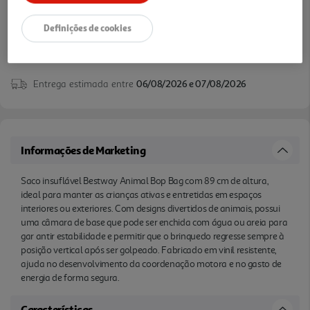
Definições de cookies
Entrega estimada entre
06/08/2026 e 07/08/2026
Informações de Marketing
Saco insuflável Bestway Animal Bop Bag com 89 cm de altura,
ideal para manter as crianças ativas e entretidas em espaços
interiores ou exteriores. Com designs divertidos de animais, possui
uma câmara de base que pode ser enchida com água ou areia para
gar antir estabilidade e permitir que o brinquedo regresse sempre à
posição vertical após ser golpeado. Fabricado em vinil resistente,
ajuda no desenvolvimento da coordenação motora e no gasto de
energia de forma segura.
Características