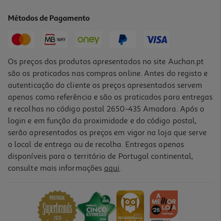
2.99 €/un
Métodos de Pagamento
2,99 €
Os preços dos produtos apresentados no site Auchan.pt
são os praticados nas compras online. Antes do registo e
autenticação do cliente os preços apresentados servem
apenas como referência e são os praticados para entregas
e recolhas no código postal 2650-435 Amadora. Após o
login e em função da proximidade e do código postal,
-55%
serão apresentados os preços em vigor na loja que serve
o local de entrega ou de recolha. Entregas apenas
disponíveis para o território de Portugal continental,
consulte mais informações
aqui
.
Boia Intex Multicor 51cm Modelos Sortidos
0.89 €/un
Price reduced from
to
1,99 €
0,89 €
Promoção