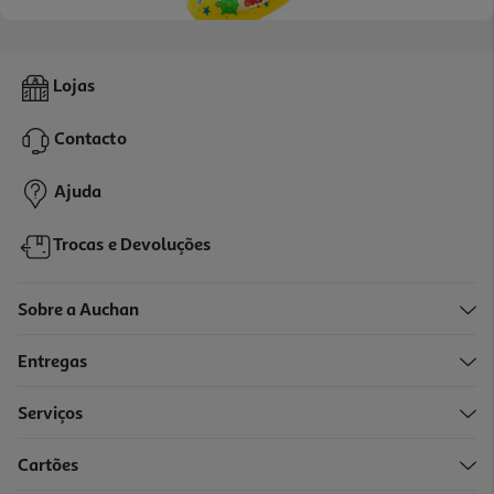
Barco Insuflável Bestway 102x69cm Cores Sortidas
Lojas
5.99 €/un
Contacto
5,99 €
Ajuda
Trocas e Devoluções
Sobre a Auchan
Entregas
Serviços
Cartões
Peixes Para Mergulhar One Two Fun 3 Peças