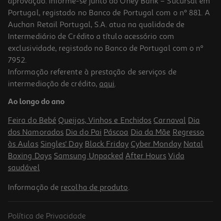
aprovação. Informe-se junto do Oney Bank – Sucursal em
Portugal, registado no Banco de Portugal com o nº 881. A
Auchan Retail Portugal, S.A. atua na qualidade de
Intermediário de Crédito a título acessório com
-50%
exclusividade, registado no Banco de Portugal com o nº
7952.
Informação referente à prestação de serviços de
4.0
(1)
intermediação de crédito,
aqui
.
Boia Insuflávei Intex Modelos Sortidos
Ao longo do ano
2.99 €/un
Price reduced from
to
5,99 €
Feira do Bebé
Queijos, Vinhos e Enchidos
Carnaval
Dia
2,99 €
dos Namorados
Dia do Pai
Páscoa
Dia da Mãe
Regresso
Promoção
às Aulas
Singles' Day
Black Friday
Cyber Monday
Natal
Boxing Days
Samsung Unpacked
After Hours
Vida
saudável
Informação de
recolha de produto
.
Política de Privacidade